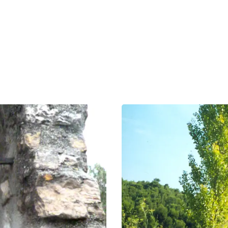
ERFRAGEN
oratoires
BUCHEN
GRUPPEN
RIUM
FACHLEUTE
DE