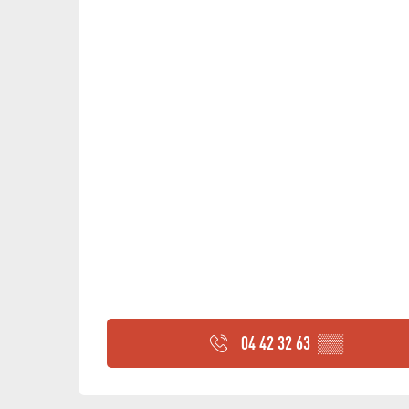
04 42 32 63
▒▒