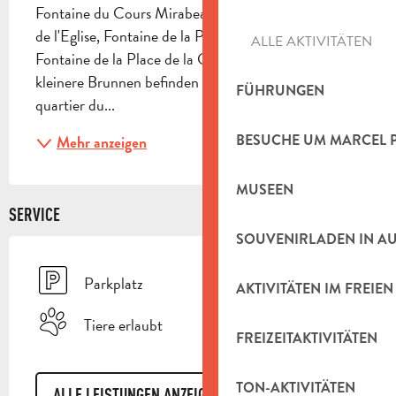
Fontaine du Cours Mirabeau, Fontaine de la Place 
de l'Eglise, Fontaine de la Place de Maintenance, 
ALLE AKTIVITÄTEN
Fontaine de la Place de la Céramique. Weitere 
kleinere Brunnen befinden sich in den Vierteln 
FÜHRUNGEN
quartier du...
BESUCHE UM MARCEL 
Mehr anzeigen
MUSEEN
SERVICE
SOUVENIRLADEN IN A
Parkplatz
AKTIVITÄTEN IM FREIEN
Tiere erlaubt
FREIZEITAKTIVITÄTEN
TON-AKTIVITÄTEN
ALLE LEISTUNGEN ANZEIGEN