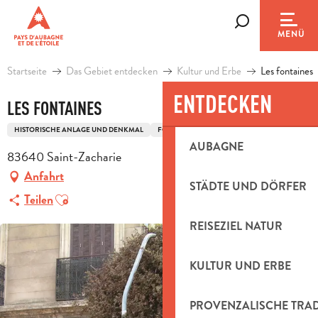
Aller
au
Suche
MENÜ
contenu
principal
Startseite
Das Gebiet entdecken
Kultur und Erbe
Les fontaines
ENTDECKEN
LES FONTAINES
HISTORISCHE ANLAGE UND DENKMAL
FONTAINE
HISTORISCHES ERBE
AUBAGNE
83640 Saint-Zacharie
Anfahrt
STÄDTE UND DÖRFER
Ajouter aux favoris
Teilen
REISEZIEL NATUR
KULTUR UND ERBE
PROVENZALISCHE TRA