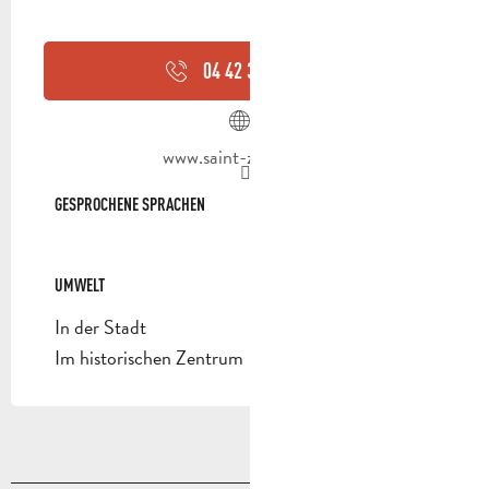
04 42 32 63
▒▒
www.saint-zacharie.fr
GESPROCHENE SPRACHEN
GESPROCHENE SPRACHEN
UMWELT
UMWELT
In der Stadt
Im historischen Zentrum