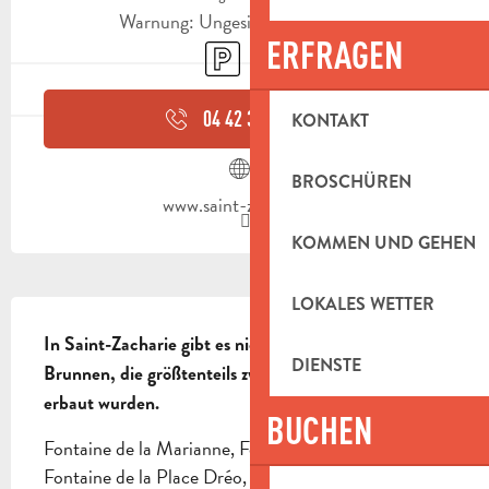
Warnung: Ungesicherte Stunden
ERFRAGEN
Parkplatz
Tiere erlaubt
04 42 32 63
▒▒
KONTAKT
BROSCHÜREN
www.saint-zacharie.fr
KOMMEN UND GEHEN
LOKALES WETTER
BESCHREIBUNG
In Saint-Zacharie gibt es nicht weniger als 16 
DIENSTE
Brunnen, die größtenteils zwischen 1838 und 1848 
erbaut wurden.
BUCHEN
Fontaine de la Marianne, Fontaine du Lion d'Or, 
Fontaine de la Place Dréo, Fontaine Saint-Roch, 