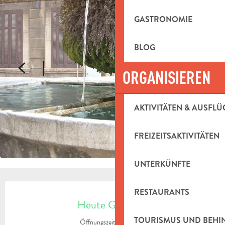
GASTRONOMIE
BLOG
ORGANISIEREN
AKTIVITÄTEN & AUSFLÜ
FREIZEITSAKTIVITÄTEN
UNTERKÜNFTE
ÖFFNUNGSZEITEN & KONTAKTDAT
RESTAURANTS
Heute Geöffnet
TOURISMUS UND BEH
Öffnungszeiten ansehen