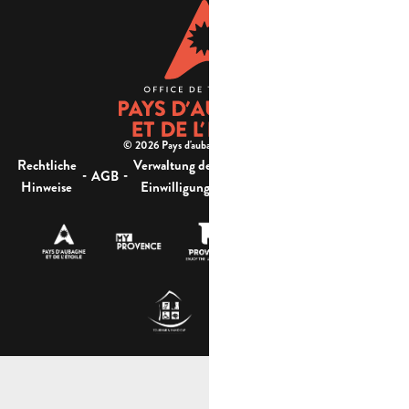
© 2026 Pays d'aubagne et de l'étoile -
Rechtliche
Verwaltung der
Barrierefreiheit:
-
-
-
-
AGB
Sitemap
Hinweise
Einwilligung
nicht konform