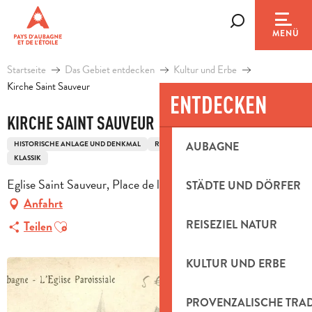
Aller
au
Suche
MENÜ
contenu
principal
Startseite
Das Gebiet entdecken
Kultur und Erbe
Kirche Saint Sauveur
ENTDECKEN
KIRCHE SAINT SAUVEUR
HISTORISCHE ANLAGE UND DENKMAL
RELIGIÖSES ERBGUT
AUBAGNE
KIRCHE
KLASSIK
Eglise Saint Sauveur, Place de l'Eglise, 13400 Aubagne
STÄDTE UND DÖRFER
Anfahrt
Ajouter aux favoris
REISEZIEL NATUR
Teilen
KULTUR UND ERBE
PROVENZALISCHE TRA