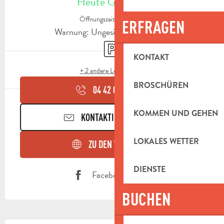
Heute Geöffnet
Öffnungszeiten ansehen
ERFRAGEN
Warnung: Ungesicherte Stunden
Parkplatz
KONTAKT
+ 2 andere Leistung(en)
BROSCHÜREN
04 42 03 11
▒▒
KOMMEN UND GEHEN
KONTAKTIEREN SIE UNS
LOKALES WETTER
ZU DEN WEBSEITEN
DIENSTE
Facebook Seite
BUCHEN