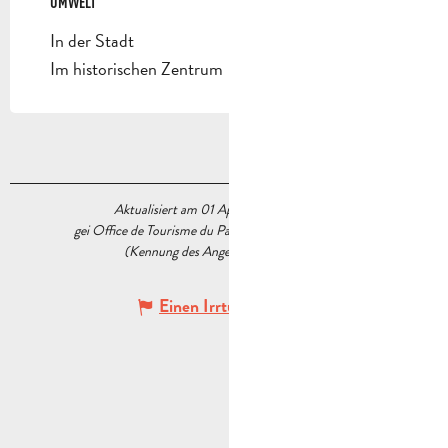
UMWELT
UMWELT
In der Stadt
Im historischen Zentrum
Aktualisiert am 01 April 2026 Um 17:22
gei Office de Tourisme du Pays d’Aubagne et de l’Étoile
(Kennung des Angebots :
5538444
)
Einen Irrtum angeben