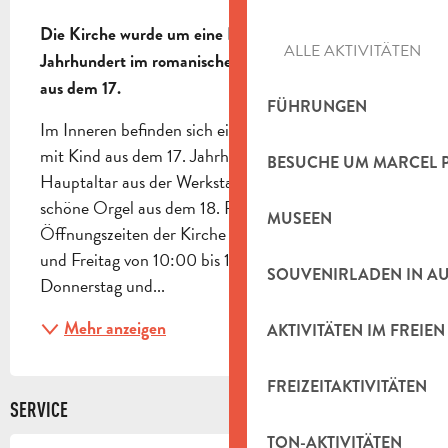
BESCHREIBUNG
Die Kirche wurde um eine Kapelle aus dem 12. 
ALLE AKTIVITÄTEN
Jahrhundert im romanischen Stil erbaut und stammt 
aus dem 17.
FÜHRUNGEN
Im Inneren befinden sich eine Skulptur der Jungfrau 
mit Kind aus dem 17. Jahrhundert und der 
BESUCHE UM MARCEL 
Hauptaltar aus der Werkstatt Pierre Puget, eine sehr 
schöne Orgel aus dem 18. Permanenz und 
MUSEEN
Öffnungszeiten der Kirche : Montag, Donnerstag 
und Freitag von 10:00 bis 12:00 Uhr. Dienstag, 
SOUVENIRLADEN IN A
Donnerstag und...
Mehr anzeigen
AKTIVITÄTEN IM FREIEN
FREIZEITAKTIVITÄTEN
SERVICE
TON-AKTIVITÄTEN