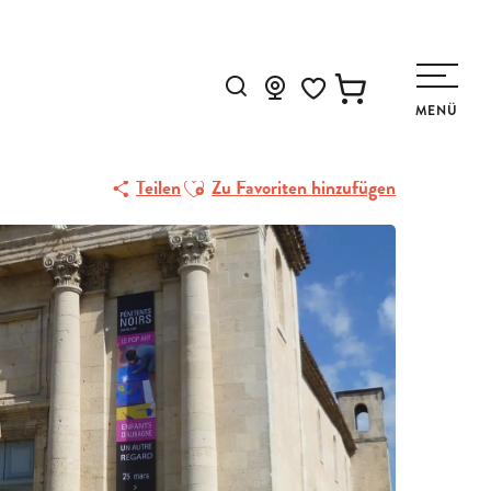
IRS)
Suche
MENÜ
Voir les favoris
Ajouter aux favoris
Teilen
Zu Favoriten hinzufügen