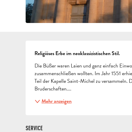
BESCHREIBUNG
Religiöses Erbe im neoklassizistischen Stil.
Die Büßer waren Laien und ganz einfach Einwoh
zusammenschließen wollten. Im Jahr 1551 erhielt
Teil der Kapelle Saint-Michel zu versammeln. Da
Bruderschaften....
Mehr anzeigen
SERVICE