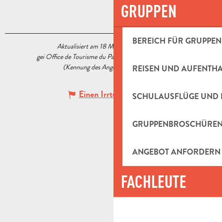
GRUPPEN
BEREICH FÜR GRUPPEN
Aktualisiert am 18 März 2026 Um 11:22
gei Office de Tourisme du Pays d’Aubagne et de l’Étoile
(Kennung des Angebots :
5538122
)
REISEN UND AUFENTH
Einen Irrtum angeben
SCHULAUSFLÜGE UND 
GRUPPENBROSCHÜRE
ANGEBOT ANFORDERN
FACHLEUTE