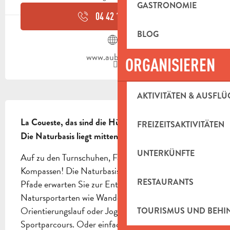
GASTRONOMIE
04 42 18 18
▒▒
BLOG
www.aubagne.fr
ORGANISIEREN
AKTIVITÄTEN & AUSFLÜ
BESCHREIBUNG
La Coueste, das sind die Hügel südlich von Aubagne. 
FREIZEITSAKTIVITÄTEN
Die Naturbasis liegt mitten im Gemeindewald.
UNTERKÜNFTE
Auf zu den Turnschuhen, Fahrrädern und 
Kompassen! Die Naturbasis La Coueste und ihre 
RESTAURANTS
Pfade erwarten Sie zur Entdeckung von 
Natursportarten wie Wandern, Mountainbiking, 
Orientierungslauf oder Jogging auf dem 
TOURISMUS UND BEH
Sportparcours. Oder einfach nur für einen 