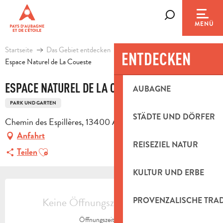
Aller
au
Suche
MENÜ
contenu
principal
Startseite
Das Gebiet entdecken
Kultur und Erbe
ENTDECKEN
Espace Naturel de La Coueste
ESPACE NATUREL DE LA COUESTE
AUBAGNE
PARK UND GARTEN
STÄDTE UND DÖRFER
Chemin des Espillères, 13400 Aubagne
Anfahrt
REISEZIEL NATUR
Ajouter aux favoris
Teilen
KULTUR UND ERBE
ÖFFNUNGSZEITEN & KONTAKTDAT
Keine Öffnungszeiten hinterlegt
PROVENZALISCHE TRA
Öffnungszeiten ansehen