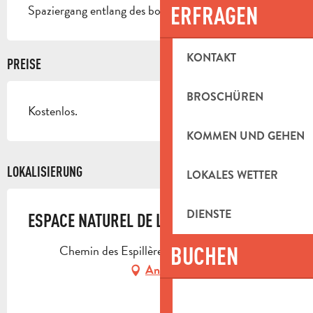
ERFRAGEN
Spaziergang entlang des botanischen Parcours.
KONTAKT
PREISE
BROSCHÜREN
Kostenlos.
KOMMEN UND GEHEN
LOKALISIERUNG
LOKALES WETTER
DIENSTE
ESPACE NATUREL DE LA COUESTE
BUCHEN
Chemin des Espillères, 13400 Aubagne
Anfahrt