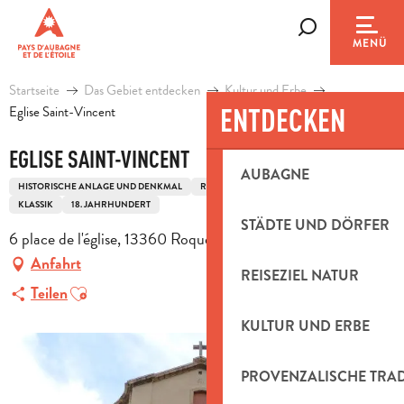
Aller
au
Suche
MENÜ
contenu
principal
Startseite
Das Gebiet entdecken
Kultur und Erbe
ENTDECKEN
Eglise Saint-Vincent
EGLISE SAINT-VINCENT
AUBAGNE
HISTORISCHE ANLAGE UND DENKMAL
RELIGIÖSES ERBGUT
KIRCHE
KLASSIK
18. JAHRHUNDERT
STÄDTE UND DÖRFER
6 place de l'église, 13360 Roquevaire
Anfahrt
REISEZIEL NATUR
Ajouter aux favoris
Teilen
KULTUR UND ERBE
PROVENZALISCHE TRA