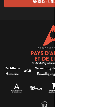
ANREISE UND KONTAKTE
© 2026 Pays d'aubagne et de l'étoile -
Rechtliche
Verwaltung der
Barrierefreiheit:
-
-
-
-
AGB
Sitemap
Hinweise
Einwilligung
nicht konform