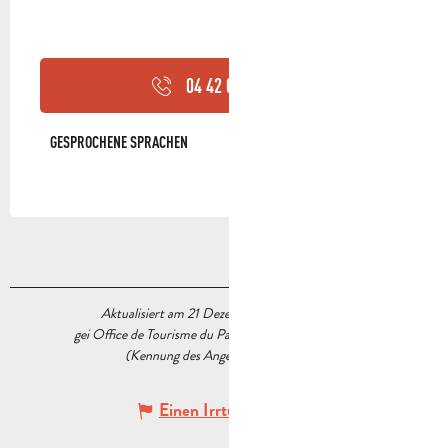
04 42 04 25
▒▒
GESPROCHENE SPRACHEN
GESPROCHENE SPRACHEN
Aktualisiert am 21 Dezember 2022 Um 12:19
gei Office de Tourisme du Pays d’Aubagne et de l’Étoile
(Kennung des Angebots :
6363664
)
Einen Irrtum angeben