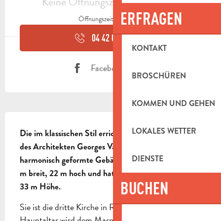
Keine Öffnungszeiten hinterlegt
ERFRAGEN
Öffnungszeiten ansehen
04 42 04 25
▒▒
KONTAKT
Facebook Seite
BROSCHÜREN
KOMMEN UND GEHEN
BESCHREIBUNG
LOKALES WETTER
Die im klassischen Stil errichtete Kirche ist ein Werk 
des Architekten Georges Vallon (1688-1767). Das 
DIENSTE
harmonisch geformte Gebäude ist 46,8 m lang, 21,8 
m breit, 22 m hoch und hat einen Glockenturm von 
BUCHEN
33 m Höhe.
Sie ist die dritte Kirche in Roquevaire. Der 
Hauptaltar wird dem Marmoriermeister Emmanuel 