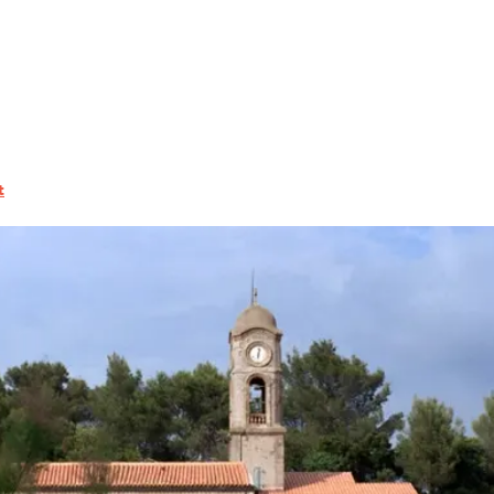
ERFRAGEN
se de Peypin
BUCHEN
GRUPPEN
E
t
FACHLEUTE
DE