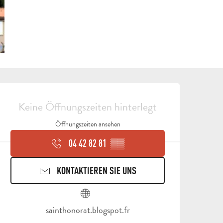
ÖFFNUNGSZEITEN & KON
Keine Öffnungszeiten hinterlegt
Öffnungszeiten ansehen
04 42 82 81
▒▒
KONTAKTIEREN SIE UNS
ALLE
AKTIVITÄTEN
BEREICH FÜR GRUPPEN
sainthonorat.blogspot.fr