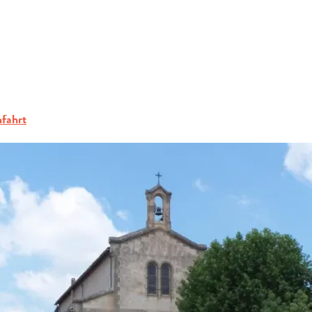
ERFRAGEN
se de la Bouilladisse
BUCHEN
GRUPPEN
E
fahrt
FACHLEUTE
DE