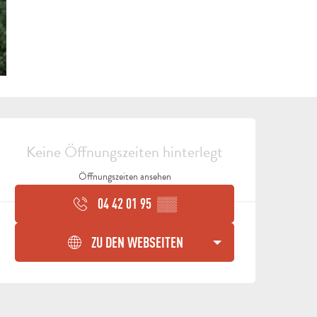
ÖFFNUNGSZEITEN & KON
Keine Öffnungszeiten hinterlegt
Öffnungszeiten ansehen
04 42 01 95
▒▒
ALLE
AKTIVITÄTEN
BEREICH FÜR GRUPPEN
ZU DEN WEBSEITEN
B