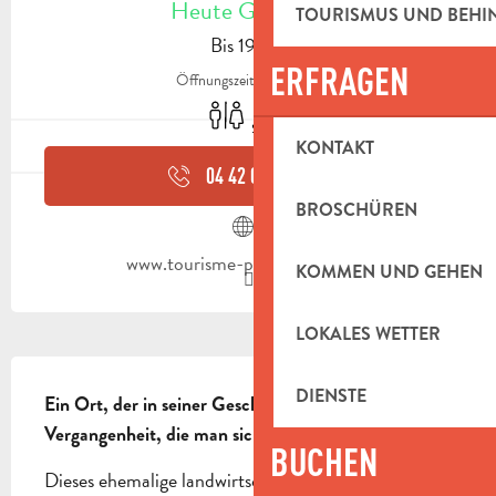
Heute Geöffnet
TOURISMUS UND BEH
Bis 19:00
ERFRAGEN
Öffnungszeiten ansehen
Toiletten
Picknickplatz
KONTAKT
04 42 03 49
▒▒
BROSCHÜREN
www.tourisme-paysdaubagne.fr
KOMMEN UND GEHEN
LOKALES WETTER
BESCHREIBUNG
DIENSTE
Ein Ort, der in seiner Geschichte verwurzelt ist, eine 
Vergangenheit, die man sich wieder aneignen muss...
BUCHEN
Dieses ehemalige landwirtschaftliche Anwesen, 