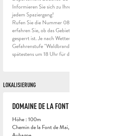
Informieren Sie sich zu Ihrer eigenen Sicherheit vor
jedem Spaziergang!
Rufen Sie die Nummer 0811 20 13 13 an. Jeden Tag
erfahren Sie, ob das Gebiet geöffnet oder komplett
gesperrt ist. Je nach Wetterlage ist die
Gefahrenstufe "Waldbrand" (orange-rot-schwarz)
spätestens um 18 Uhr für den nächsten Tag bekannt.
LOKALISIERUNG
DOMAINE DE LA FONT DE MAI
Höhe : 100m
Chemin de la Font de Mai, Route d'Eoures, 13400
Aubagne