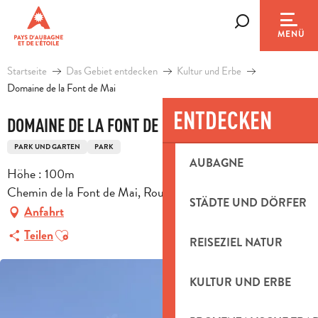
Aller
au
Suche
MENÜ
contenu
principal
Startseite
Das Gebiet entdecken
Kultur und Erbe
Domaine de la Font de Mai
ENTDECKEN
DOMAINE DE LA FONT DE MAI
PARK UND GARTEN
PARK
AUBAGNE
Höhe : 100m
Chemin de la Font de Mai, Route d'Eoures, 13400 Aubagne
STÄDTE UND DÖRFER
Anfahrt
Ajouter aux favoris
Teilen
REISEZIEL NATUR
KULTUR UND ERBE