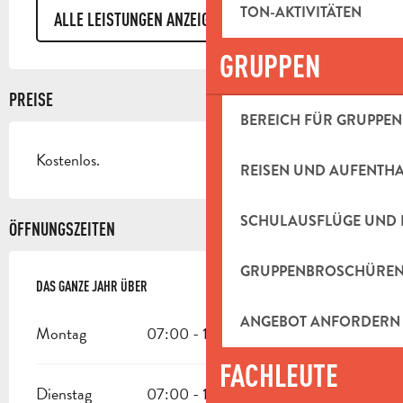
TON-AKTIVITÄTEN
ALLE LEISTUNGEN ANZEIGEN
GRUPPEN
PREISE
BEREICH FÜR GRUPPEN
Kostenlos.
REISEN UND AUFENTH
SCHULAUSFLÜGE UND 
ÖFFNUNGSZEITEN
GRUPPENBROSCHÜRE
DAS GANZE JAHR ÜBER
DAS GANZE JAHR ÜBER
ANGEBOT ANFORDERN
Montag
07:00 - 19:00
FACHLEUTE
Dienstag
07:00 - 19:00