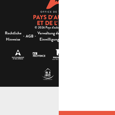
© 2026 Pays d'aubagne et de l'étoile -
Rechtliche
Verwaltung der
Barrierefreiheit:
-
-
-
-
AGB
Sitemap
Hinweise
Einwilligung
nicht konform