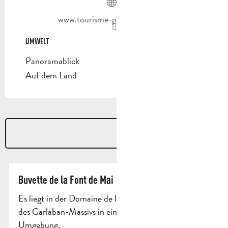
www.tourisme-paysdaubagne.fr
UMWELT
UMWELT
Panoramablick
Auf dem Land
Buvette de la Font de Mai
Es liegt in der Domaine de la Font de Mai am Fuße
des Garlaban-Massivs in einer außergewöhnlichen
Umgebung.