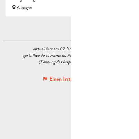
Aubagne
Aktualisiert am 02 Januar 2024 Um 14:56
gei Office de Tourisme du Pays d’Aubagne et de l’Étoile
(Kennung des Angebots :
5544299
)
Einen Irrtum angeben