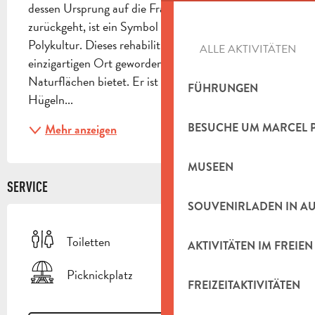
dessen Ursprung auf die Französische Revolution 
zurückgeht, ist ein Symbol für die mediterrane 
Polykultur. Dieses rehabilitierte Erbe ist zu einem 
ALLE AKTIVITÄTEN
einzigartigen Ort geworden, der 235 ha öffentliche 
Naturflächen bietet. Er ist auch das Tor zu den 
FÜHRUNGEN
Hügeln...
BESUCHE UM MARCEL 
Mehr anzeigen
MUSEEN
SERVICE
SOUVENIRLADEN IN A
Toiletten
AKTIVITÄTEN IM FREIEN
Picknickplatz
FREIZEITAKTIVITÄTEN