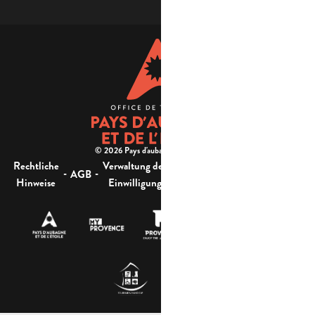
© 2026 Pays d'aubagne et de l'étoile -
Rechtliche
Verwaltung der
Barrierefreiheit:
-
-
-
-
AGB
Sitemap
Hinweise
Einwilligung
nicht konform