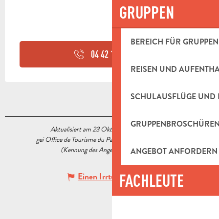
GRUPPEN
BEREICH FÜR GRUPPEN
04 42 18 19
▒▒
REISEN UND AUFENTH
SCHULAUSFLÜGE UND 
GRUPPENBROSCHÜRE
Aktualisiert am 23 Oktober 2020 Um 15:13
gei Office de Tourisme du Pays d’Aubagne et de l’Étoile
(Kennung des Angebots :
5537940
)
ANGEBOT ANFORDERN
FACHLEUTE
Einen Irrtum angeben