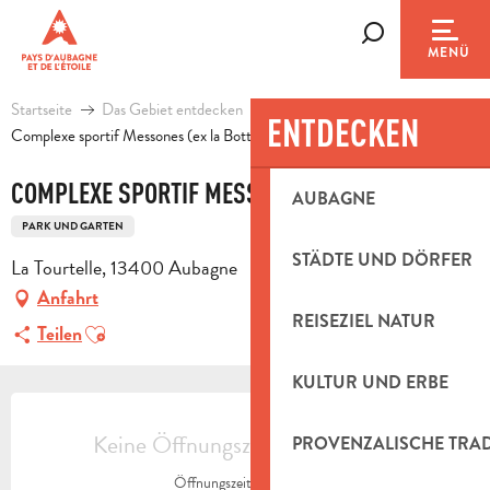
Aller
au
Suche
MENÜ
contenu
principal
Startseite
Das Gebiet entdecken
Kultur und Erbe
ENTDECKEN
Complexe sportif Messones (ex la Botte)
COMPLEXE SPORTIF MESSONES (EX LA BOTTE)
AUBAGNE
PARK UND GARTEN
STÄDTE UND DÖRFER
La Tourtelle, 13400 Aubagne
Anfahrt
REISEZIEL NATUR
Ajouter aux favoris
Teilen
KULTUR UND ERBE
ÖFFNUNGSZEITEN & KONTAKTDAT
Keine Öffnungszeiten hinterlegt
PROVENZALISCHE TRA
Öffnungszeiten ansehen