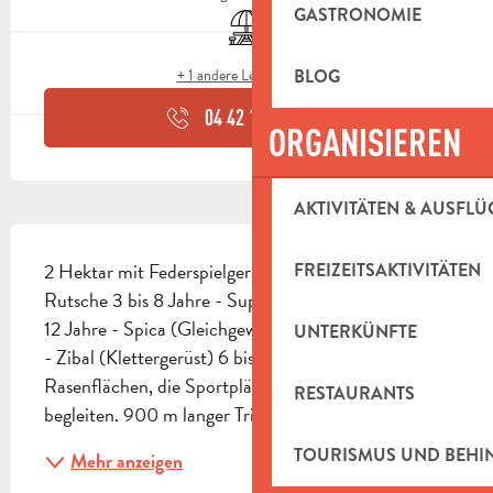
GASTRONOMIE
Picknickplatz
BLOG
+ 1 andere Leistung(en)
04 42 18 19
▒▒
ORGANISIEREN
AKTIVITÄTEN & AUSFLÜ
BESCHREIBUNG
2 Hektar mit Federspielgeräten ausgestattet 3 bis 8 
FREIZEITSAKTIVITÄTEN
Rutsche 3 bis 8 Jahre - Supernova (Drehkreuz) 6 bis 
12 Jahre - Spica (Gleichgewichtsspiel) 6 bis 12 Jahre 
UNTERKÜNFTE
- Zibal (Klettergerüst) 6 bis 12 Jahre. Zugängliche 
Rasenflächen, die Sportplätze und Turnhallen 
RESTAURANTS
begleiten. 900 m langer Trimm-Dich-Pfad,...
TOURISMUS UND BEH
Mehr anzeigen