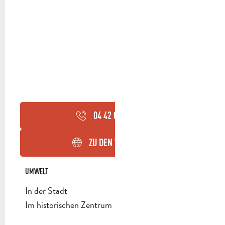
04 42 03 11
▒▒
ZU DEN WEBSEITEN
UMWELT
UMWELT
In der Stadt
Im historischen Zentrum