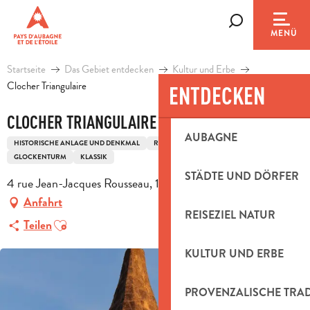
Aller
au
Suche
MENÜ
contenu
principal
Startseite
Das Gebiet entdecken
Kultur und Erbe
Clocher Triangulaire
ENTDECKEN
CLOCHER TRIANGULAIRE
AUBAGNE
HISTORISCHE ANLAGE UND DENKMAL
RELIGIÖSES ERBGUT
KIRCHE
GLOCKENTURM
KLASSIK
STÄDTE UND DÖRFER
4 rue Jean-Jacques Rousseau, 13400 Aubagne
Anfahrt
REISEZIEL NATUR
Ajouter aux favoris
Teilen
KULTUR UND ERBE
PROVENZALISCHE TRA