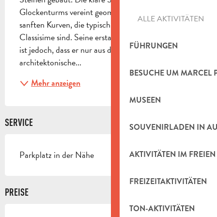
Glockenturms vereint geometrische Linien mit 
ALLE AKTIVITÄTEN
sanften Kurven, die typisch für den Barock 
Classisime sind. Seine erstaunlichste Besonderheit 
FÜHRUNGEN
ist jedoch, dass er nur aus drei Seiten besteht, eine 
architektonische...
BESUCHE UM MARCEL 
Mehr anzeigen
MUSEEN
SERVICE
SOUVENIRLADEN IN A
Parkplatz in der Nähe
AKTIVITÄTEN IM FREIEN
FREIZEITAKTIVITÄTEN
PREISE
TON-AKTIVITÄTEN