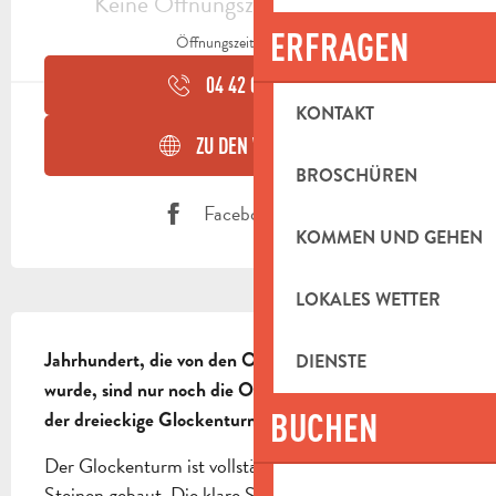
Keine Öffnungszeiten hinterlegt
ERFRAGEN
Öffnungszeiten ansehen
04 42 03 11
▒▒
KONTAKT
ZU DEN WEBSEITEN
BROSCHÜREN
Facebook Seite
KOMMEN UND GEHEN
LOKALES WETTER
BESCHREIBUNG
Jahrhundert, die von den Observantenvätern erbaut 
DIENSTE
wurde, sind nur noch die Observantenkapelle und 
BUCHEN
der dreieckige Glockenturm erhalten.
Der Glockenturm ist vollständig aus behauenen 
Steinen gebaut. Die klare Struktur des 