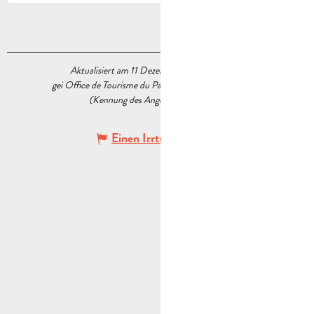
Aktualisiert am 11 Dezember 2023 Um 16:52
gei Office de Tourisme du Pays d’Aubagne et de l’Étoile
(Kennung des Angebots :
5538611
)
Einen Irrtum angeben