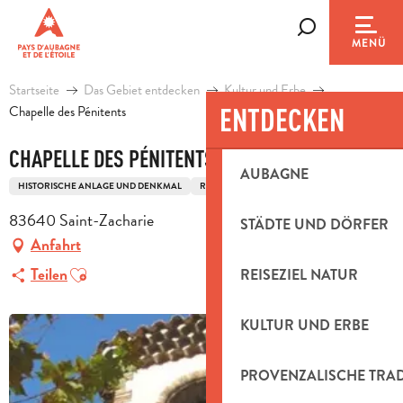
Aller
au
Suche
MENÜ
contenu
principal
Startseite
Das Gebiet entdecken
Kultur und Erbe
ENTDECKEN
Chapelle des Pénitents
CHAPELLE DES PÉNITENTS
AUBAGNE
HISTORISCHE ANLAGE UND DENKMAL
RELIGIÖSES ERBGUT
KAPELLE
83640 Saint-Zacharie
STÄDTE UND DÖRFER
Anfahrt
Ajouter aux favoris
Teilen
REISEZIEL NATUR
KULTUR UND ERBE
PROVENZALISCHE TRA