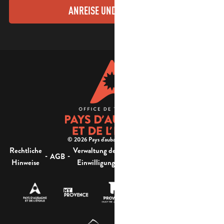
ANREISE UND KONTAKTE
© 2026 Pays d'aubagne et de l'étoile -
Rechtliche
Verwaltung der
Barrierefreiheit:
-
-
-
-
AGB
Sitemap
Hinweise
Einwilligung
nicht konform