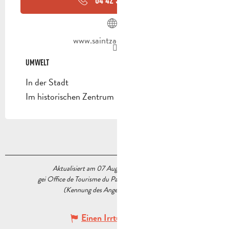
www.saintzacharie.com
UMWELT
UMWELT
In der Stadt
Im historischen Zentrum
Aktualisiert am 07 August 2026 Um 09:30
gei Office de Tourisme du Pays d’Aubagne et de l’Étoile
(Kennung des Angebots :
5538686
)
Einen Irrtum angeben