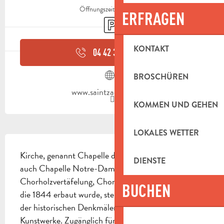
Öffnungszeiten ansehen
ERFRAGEN
Parkplatz
KONTAKT
04 42 32 63
▒▒
BROSCHÜREN
www.saintzacharie.com
KOMMEN UND GEHEN
LOKALES WETTER
BESCHREIBUNG
Kirche, genannt Chapelle des Pénitents Blancs (alt), 
DIENSTE
auch Chapelle Notre-Dame-de-Pitié (alt) genannt 
Chorholzvertäfelung, Chorgestühl. Diese Kapelle, 
BUCHEN
die 1844 erbaut wurde, steht derzeit auf der Liste 
der historischen Denkmäler und bewahrt schöne 
Kunstwerke. Zugänglich für Behinderte