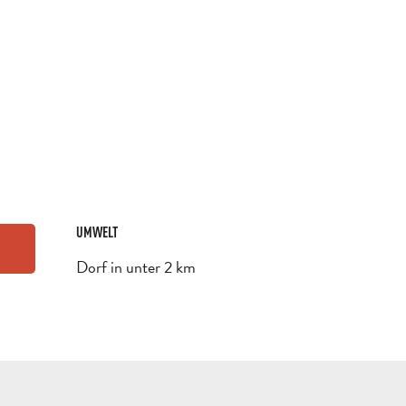
UMWELT
UMWELT
Dorf in unter 2 km