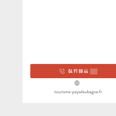
04 91 88 44
▒▒
tourisme-paysdaubagne.fr