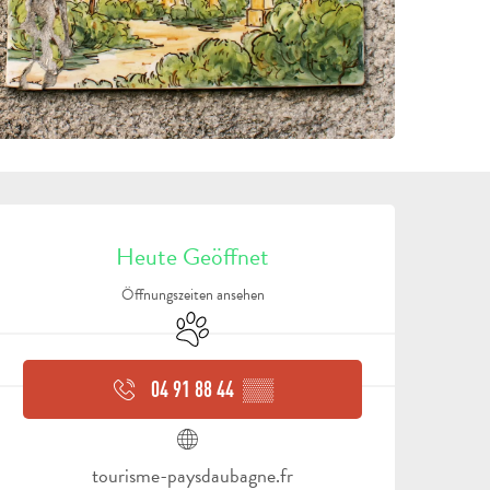
ÖFFNUNGSZEITEN & KON
Heute Geöffnet
Öffnungszeiten ansehen
Tiere erlaubt
04 91 88 44
▒▒
tourisme-paysdaubagne.fr