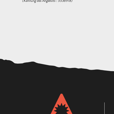
(Kennung des Angebots :
5536918
)