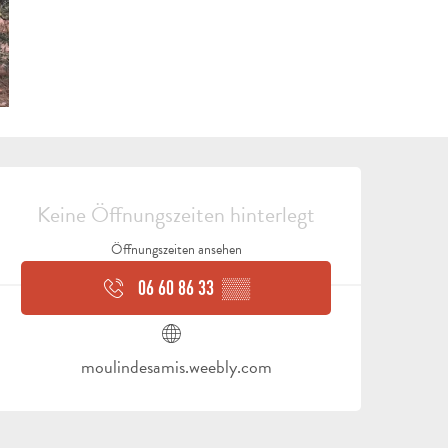
ÖFFNUNGSZEITEN & KON
Keine Öffnungszeiten hinterlegt
Öffnungszeiten ansehen
06 60 86 33
▒▒
moulindesamis.weebly.com