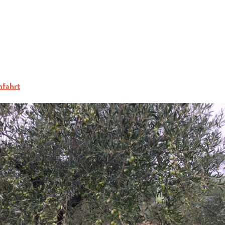
ERFRAGEN
 Produzenten
Moulin des Amis de La Picholine
BUCHEN
HOLINE
GRUPPEN
fahrt
FACHLEUTE
DE