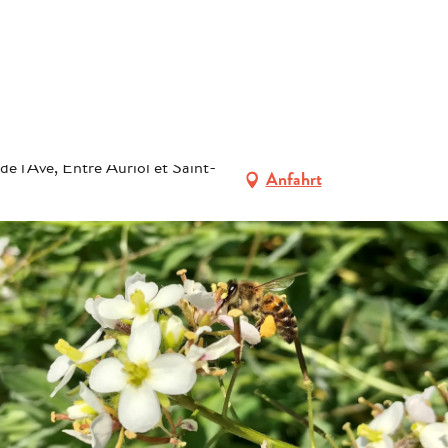
ERFRAGEN
 Produzenten
Miellerie Gérard Jourdan
BUCHEN
N
GRUPPEN
 l'Avé, Entre Auriol et Saint-
Anfahrt
FACHLEUTE
DE