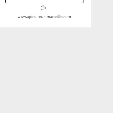
www.apiculteur-marseille.com
ALLE
AKTIVITÄTEN
BEREICH FÜR GRUPPEN