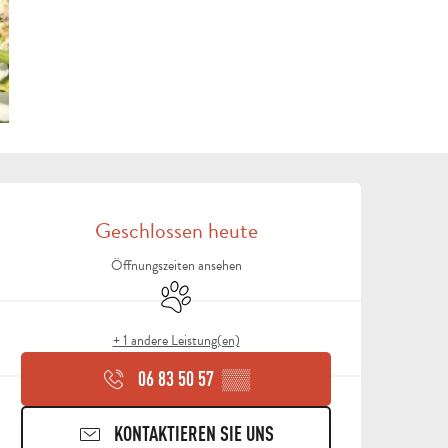
ÖFFNUNGSZEITEN & KON
Geschlossen heute
Öffnungszeiten ansehen
Tiere erlaubt
+ 1 andere Leistung(en)
06 83 50 57
▒▒
KONTAKTIEREN SIE UNS