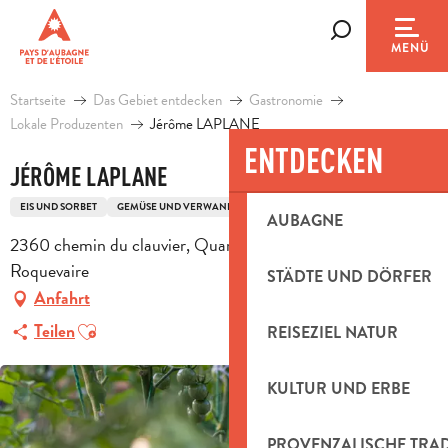
Aller
au
Suche
MENÜ
contenu
principal
Startseite
Das Gebiet entdecken
Gastronomie
Lokale Produzenten
Jérôme LAPLANE
ENTDECKEN
JÉRÔME LAPLANE
EIS UND SORBET
GEMÜSE UND VERWANDTE PRODUKTE
ERZEUGER BIO
AUBAGNE
2360 chemin du clauvier, Quartier la Dorgale, 13360
Roquevaire
STÄDTE UND DÖRFER
Anfahrt
Ajouter aux favoris
Teilen
REISEZIEL NATUR
KULTUR UND ERBE
PROVENZALISCHE TRA