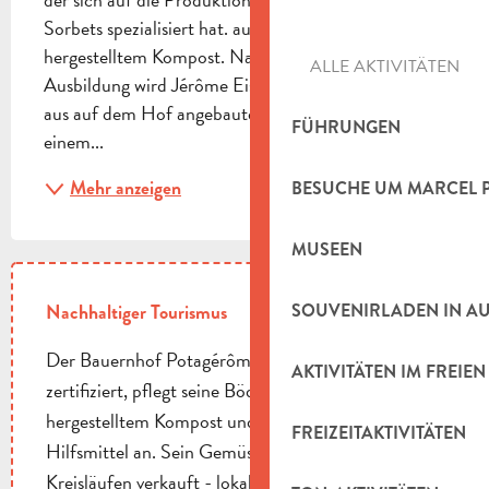
Sorbets spezialisiert hat. aus auf dem Hof 
hergestelltem Kompost. Nach einer zweijährigen 
ALLE AKTIVITÄTEN
Ausbildung wird Jérôme Eisbauer und stellt Sorbets 
aus auf dem Hof angebauten Bioprodukten her. Mit 
FÜHRUNGEN
einem...
Mehr anzeigen
BESUCHE UM MARCEL 
MUSEEN
SOUVENIRLADEN IN A
Nachhaltiger Tourismus
Der Bauernhof Potagérôme ist seit 1998 biologisch
AKTIVITÄTEN IM FREIEN
zertifiziert, pflegt seine Böden mithilfe von vor Ort
hergestelltem Kompost und baut ohne chemische
FREIZEITAKTIVITÄTEN
Hilfsmittel an. Sein Gemüse wird in ultrakurzen
Kreisläufen verkauft - lokale Märkte, AMAP und