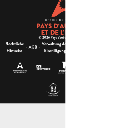
© 2026 Pays d'aubagne et de l'étoile -
Rechtliche
Verwaltung der
Barrierefreiheit:
-
-
-
-
AGB
Sitemap
Hinweise
Einwilligung
nicht konform