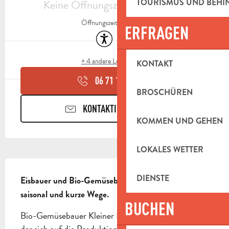
Keine Öffnungszeiten hinterlegt
TOURISMUS UND BEH
Öffnungszeiten ansehen
ERFRAGEN
Zugänglichkeit
Tiere erlaubt
+ 4 andere Leistung(en)
KONTAKT
06 71 11 29
▒▒
BROSCHÜREN
KONTAKTIEREN SIE UNS
KOMMEN UND GEHEN
LOKALES WETTER
BESCHREIBUNG
DIENSTE
Eisbauer und Bio-Gemüsebauer, alte Sorten, 
saisonal und kurze Wege.
BUCHEN
Bio-Gemüsebauer Kleiner Bio-Gemüsebauernhof, 
der sich auf die Produktion von Gemüse, Eiern und 