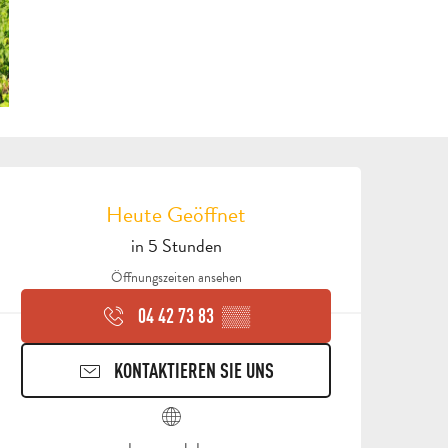
ÖFFNUNGSZEITEN & KON
Heute Geöffnet
in 5 Stunden
Öffnungszeiten ansehen
04 42 73 83
▒▒
KONTAKTIEREN SIE UNS