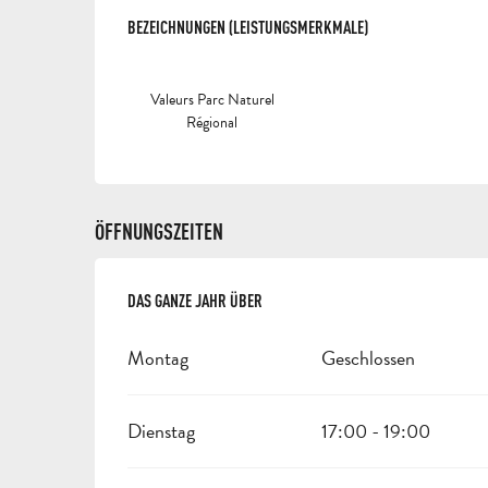
LEISTUNGENSMÖGLI
BEZEICHNUNGEN (LEISTUNGSMERKMALE)
BEZEICHNUNGEN (LEISTUNGSMERKMALE)
Valeurs Parc Naturel
Régional
ÖFFNUNGSZEITEN
DAS GANZE JAHR ÜBER
DAS GANZE JAHR ÜBER
Montag
Geschlossen
Dienstag
17:00 - 19:00