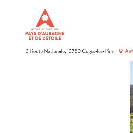
Aller
Startseite
Das Gebiet entdecken
Gastronomie
Lokale
au
contenu
DOMAINE L'ECUME DE LUNE
principal
WEINE
ERZEUGER
3 Route Nationale, 13780 Cuges-les-Pins
Anf