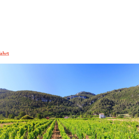
ERFRAGEN
 Produzenten
Domaine l'Ecume de Lune
BUCHEN
GRUPPEN
ahrt
FACHLEUTE
DE