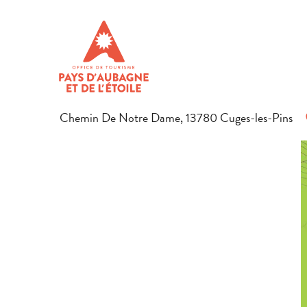
Aller
Startseite
Das Gebiet entdecken
Gastronomie
Lokale
au
contenu
CRISTEL GOMEZ
principal
FLEISCH- UND WURSTWAREN
Chemin De Notre Dame, 13780 Cuges-les-Pins