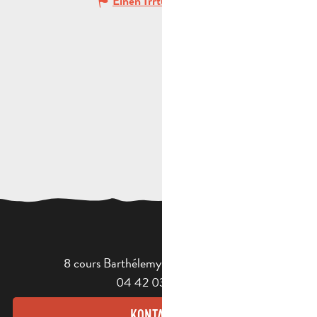
Einen Irrtum angeben
8 cours Barthélemy - 13400 Aubagne
04 42 03 49 98
KONTAKT