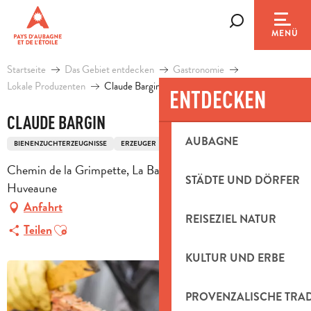
Aller
au
Suche
MENÜ
contenu
principal
Startseite
Das Gebiet entdecken
Gastronomie
Lokale Produzenten
Claude Bargin
ENTDECKEN
CLAUDE BARGIN
AUBAGNE
BIENENZUCHTERZEUGNISSE
ERZEUGER
Chemin de la Grimpette, La Bastidone, 13821 La Penne-sur-
STÄDTE UND DÖRFER
Huveaune
Anfahrt
REISEZIEL NATUR
Ajouter aux favoris
Teilen
KULTUR UND ERBE
PROVENZALISCHE TRA