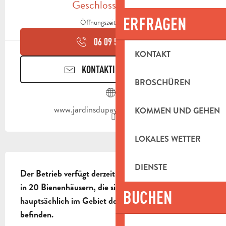
Geschlossen heute
ERFRAGEN
Öffnungszeiten ansehen
06 09 55 11
▒▒
KONTAKT
KONTAKTIEREN SIE UNS
BROSCHÜREN
www.jardinsdupaysdaubagne.com
KOMMEN UND GEHEN
LOKALES WETTER
BESCHREIBUNG
DIENSTE
Der Betrieb verfügt derzeit über 500 Bienenstöcke 
in 20 Bienenhäusern, die sich an Standorten 
BUCHEN
hauptsächlich im Gebiet des Pays d'Aubagne 
befinden.