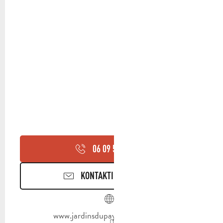
06 09 55 11
▒▒
KONTAKTIEREN SIE UNS
www.jardinsdupaysdaubagne.com