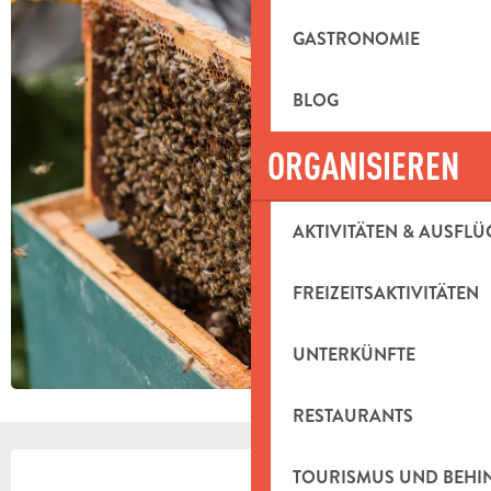
GASTRONOMIE
BLOG
ORGANISIEREN
AKTIVITÄTEN & AUSFLÜ
FREIZEITSAKTIVITÄTEN
UNTERKÜNFTE
RESTAURANTS
ÖFFNUNGSZEITEN & KONTAKTDAT
TOURISMUS UND BEH