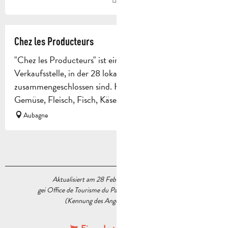
Chez les Producteurs
"Chez les Producteurs" ist eine gemeinschaftliche
Verkaufsstelle, in der 28 lokale Erzeuger
zusammengeschlossen sind. Hier finden Sie Obst und
Gemüse, Fleisch, Fisch, Käse,...
Aubagne
Aktualisiert am 28 Februar 2024 Um 16:02
gei Office de Tourisme du Pays d’Aubagne et de l’Étoile
(Kennung des Angebots :
5537481
)