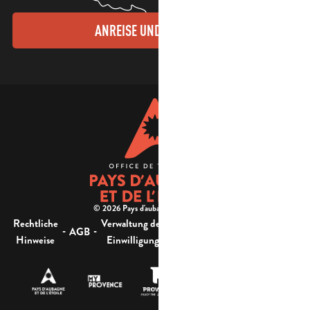
ANREISE UND KONTAKTE
© 2026 Pays d'aubagne et de l'étoile -
Rechtliche
Verwaltung der
Barrierefreiheit:
-
-
-
-
AGB
Sitemap
Hinweise
Einwilligung
nicht konform