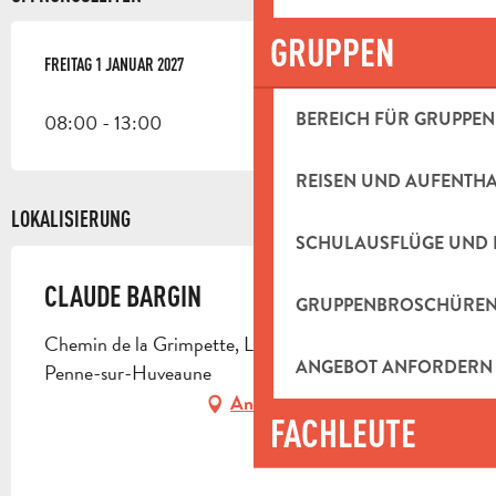
GRUPPEN
FREITAG 1 JANUAR 2027
FREITAG 1 JANUAR 2027
BEREICH FÜR GRUPPEN
08:00 - 13:00
REISEN UND AUFENTH
LOKALISIERUNG
SCHULAUSFLÜGE UND 
CLAUDE BARGIN
GRUPPENBROSCHÜRE
Chemin de la Grimpette, La Bastidone, 13821 La
ANGEBOT ANFORDERN
Penne-sur-Huveaune
Anfahrt
FACHLEUTE