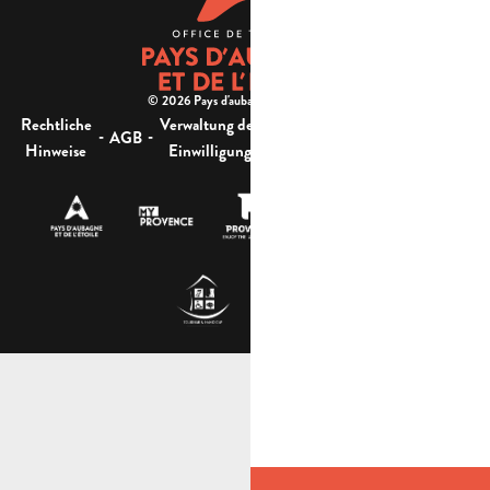
© 2026 Pays d'aubagne et de l'étoile -
Rechtliche
Verwaltung der
Barrierefreiheit:
-
-
-
-
AGB
Sitemap
Hinweise
Einwilligung
nicht konform