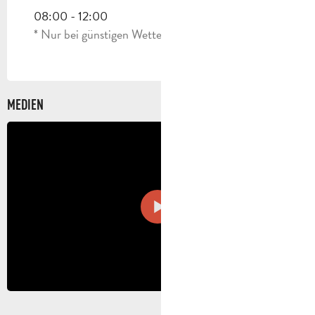
DONNERSTAG 23 JULI 2026
08:00 - 12:00
* Nur bei günstigen Wetterbedingungen
DONNERSTAG 30 JULI 2026
DONNERSTAG 13 AUGUST 2026
MEDIEN
DONNERSTAG 20 AUGUST 2026
DONNERSTAG 27 AUGUST 2026
SONNTAG 13 SEPTEMBER 2026
SAMSTAG 3 OKTOBER 2026
SONNTAG 11 OKTOBER 2026