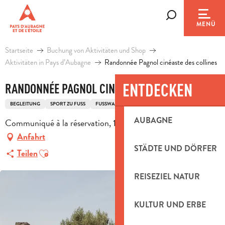
Aller
au
Suche
MENÜ
contenu
principal
Startseite
Buchung von Aktivitäten und Shop
Aktivitäten in Pays d’Aubagne
Randonnée Pagnol cinéaste des collines
ENTDECKEN
RANDONNÉE PAGNOL CINÉASTE DES COLLINES
BEGLEITUNG
SPORT ZU FUSS
FUSSWANDERUNG
AUBAGNE
Communiqué à la réservation, 13400 Aubagne
Anfahrt
STÄDTE UND DÖRFER
Ajouter aux favoris
Teilen
REISEZIEL NATUR
KULTUR UND ERBE