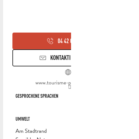
04 42 03 49
▒▒
KONTAKTIEREN SIE UNS
www.tourisme-paysdaubagne.fr
GESPROCHENE SPRACHEN
GESPROCHENE SPRACHEN
UMWELT
UMWELT
Am Stadtrand