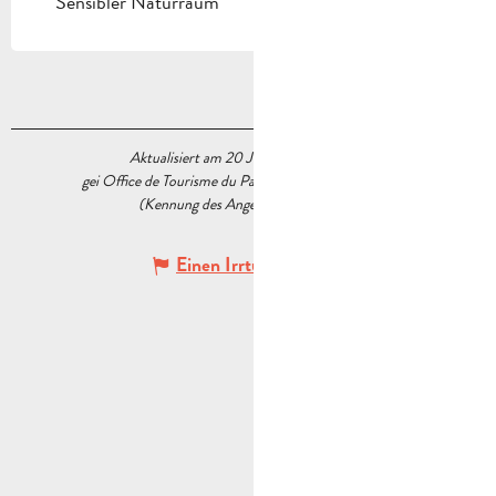
Sensibler Naturraum
Aktualisiert am 20 Juli 2026 Um 11:39
gei Office de Tourisme du Pays d’Aubagne et de l’Étoile
(Kennung des Angebots :
5732390
)
Einen Irrtum angeben