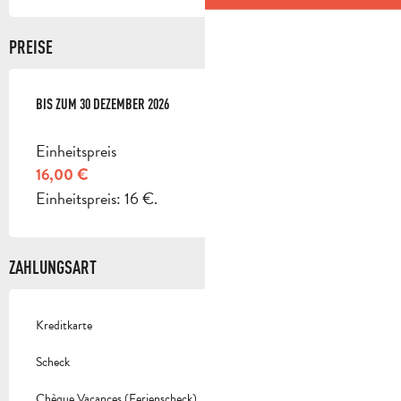
PREISE
AB
BIS ZUM
11 FEBRUAR 2026
30 DEZEMBER 2026
BIS ZUM
30 DEZEMBER 2026
Einheitspreis
16,00 €
Einheitspreis: 16 €.
ZAHLUNGSART
Kreditkarte
Scheck
Chèque Vacances (Ferienscheck)