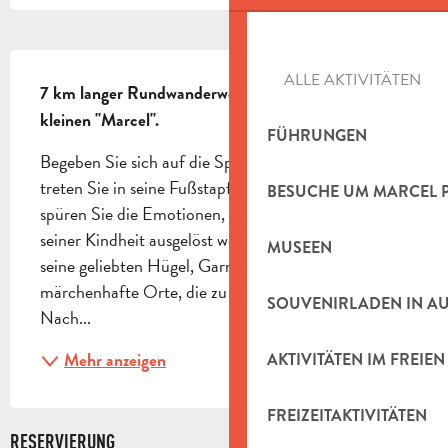
BESCHREIBUNG
ALLE AKTIVITÄTEN
7 km langer Rundwanderweg auf den Spuren des 
kleinen "Marcel".
FÜHRUNGEN
Begeben Sie sich auf die Spuren von Marcel Pagnol, 
treten Sie in seine Fußstapfen als kleiner Junge, 
BESUCHE UM MARCEL 
spüren Sie die Emotionen, die von den Landschaften 
seiner Kindheit ausgelöst werden, entdecken Sie 
MUSEEN
seine geliebten Hügel, Garrigue, Pinienwälder und 
märchenhafte Orte, die zu Drehorten wurden. 
SOUVENIRLADEN IN A
Nach...
Mehr anzeigen
AKTIVITÄTEN IM FREIEN
FREIZEITAKTIVITÄTEN
RESERVIERUNG