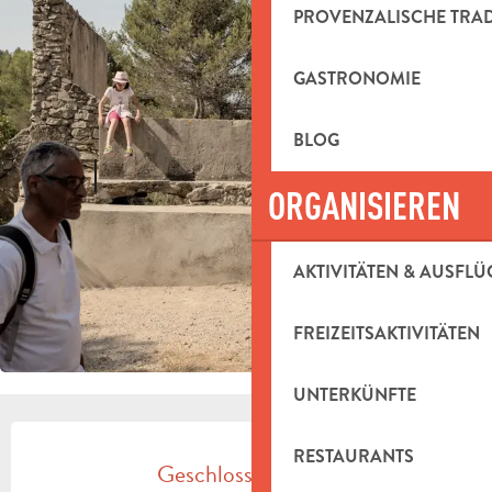
PROVENZALISCHE TRA
GASTRONOMIE
BLOG
ORGANISIEREN
AKTIVITÄTEN & AUSFLÜ
FREIZEITSAKTIVITÄTEN
UNTERKÜNFTE
ÖFFNUNGSZEITEN & KONTAKTDAT
RESTAURANTS
Geschlossen heute