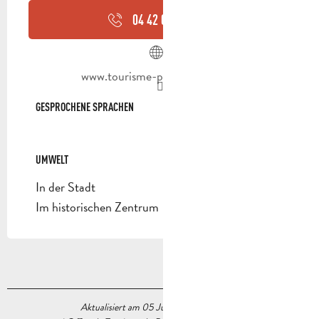
04 42 03 49
▒▒
www.tourisme-paysdaubagne.fr
GESPROCHENE SPRACHEN
GESPROCHENE SPRACHEN
UMWELT
UMWELT
In der Stadt
Im historischen Zentrum
Aktualisiert am 05 Juni 2026 Um 16:45