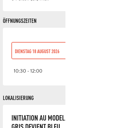
ÖFFNUNGSZEITEN
DIENSTAG 18 AUGUST 2026
MITTWOCH 8 APRIL 2026
10:30 - 12:00
MITTWOCH 15 APRIL 2026
LOKALISIERUNG
DIENSTAG 7 JULI 2026
INITIATION AU MODELAGE - ATELIER ET LE
DIENSTAG 21 JULI 2026
GRIS DEVIENT BLEU