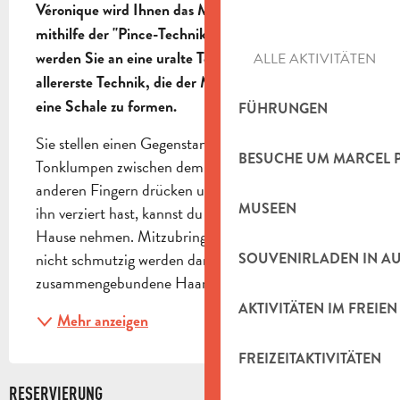
Véronique wird Ihnen das Modellieren von Ton 
mithilfe der "Pince-Technik" näher bringen. So 
werden Sie an eine uralte Technik anknüpfen, die 
ALLE AKTIVITÄTEN
allererste Technik, die der Mensch benutzt hat, um 
eine Schale zu formen.
FÜHRUNGEN
Sie stellen einen Gegenstand her, indem Sie einen 
BESUCHE UM MARCEL 
Tonklumpen zwischen dem Daumen und den 
anderen Fingern drücken und kneifen. Nachdem du 
MUSEEN
ihn verziert hast, kannst du dein Werk mit nach 
Hause nehmen. Mitzubringen sind: Kleidung, die 
nicht schmutzig werden darf, lange, 
SOUVENIRLADEN IN A
zusammengebundene Haare und...
AKTIVITÄTEN IM FREIEN
Mehr anzeigen
FREIZEITAKTIVITÄTEN
RESERVIERUNG