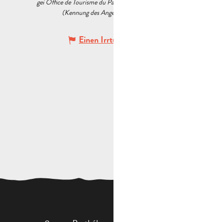
gei Office de Tourisme du Pays d’Aubagne et de l’Étoile
(Kennung des Angebots :
7250624
)
Einen Irrtum angeben