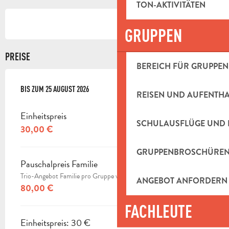
TON-AKTIVITÄTEN
GRUPPEN
PREISE
BEREICH FÜR GRUPPEN
AB
BIS ZUM
11 FEBRUAR 2026
25 AUGUST 2026
BIS ZUM
25 AUGUST 2026
REISEN UND AUFENTH
Einheitspreis
SCHULAUSFLÜGE UND 
30,00 €
GRUPPENBROSCHÜRE
Pauschalpreis Familie
Trio-Angebot Familie pro Gruppe von 3 Personen
ANGEBOT ANFORDERN
80,00 €
FACHLEUTE
Einheitspreis: 30 €