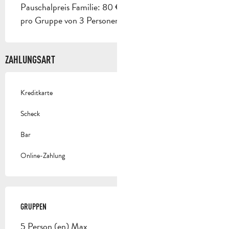
Pauschalpreis Familie: 80 € (Trio-Angebot Familie
pro Gruppe von 3 Personen).
ZAHLUNGSART
Kreditkarte
Scheck
Bar
Online-Zahlung
GRUPPEN
GRUPPEN
5 Person (en) Max