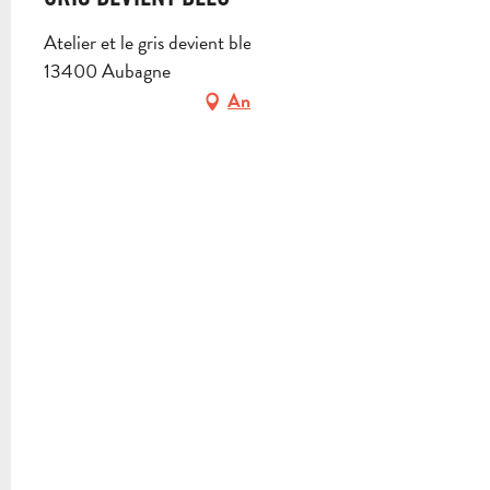
DIENSTAG 28 JULI 2026
Atelier et le gris devient bleu, 13 rue Rastègue,
13400 Aubagne
DIENSTAG 4 AUGUST 2026
Anfahrt
DIENSTAG 25 AUGUST 2026