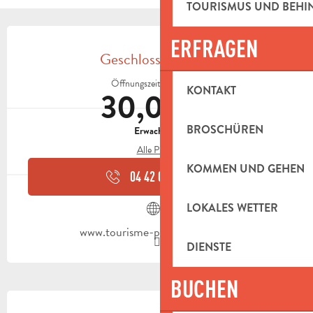
TOURISMUS UND BEH
ÖFFNUNGSZEITEN & KONTAKTDAT
ERFRAGEN
Geschlossen heute
Öffnungszeiten ansehen
KONTAKT
30,00 €
BROSCHÜREN
Erwachsene
Alle Preise
KOMMEN UND GEHEN
04 42 03 49
▒▒
LOKALES WETTER
www.tourisme-paysdaubagne.fr
DIENSTE
BUCHEN
BESCHREIBUNG