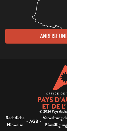
ANREISE UND KONTAKTE
© 2026 Pays d'aubagne et de l'étoile -
Rechtliche
Verwaltung der
Barrierefreiheit:
-
-
-
-
AGB
Sitemap
Hinweise
Einwilligung
nicht konform