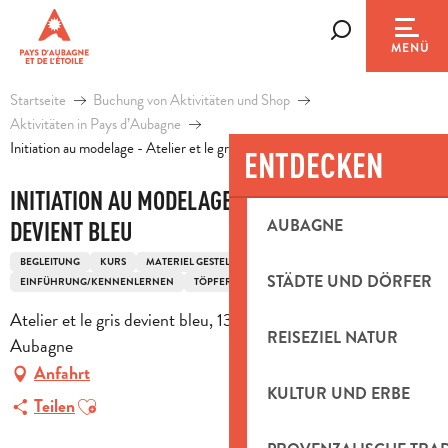
Aller
au
Suche
MENÜ
contenu
principal
Startseite
Buchung von Aktivitäten und Shop
Aktivitäten in Pays d’Aubagne
Initiation au modelage - Atelier et le gris devient bleu
ENTDECKEN
INITIATION AU MODELAGE - ATELIER ET LE GRIS
AUBAGNE
DEVIENT BLEU
BEGLEITUNG
KURS
MATERIEL GESTELLT
GRUPPENUNTERRICHT
STÄDTE UND DÖRFER
EINFÜHRUNG/KENNENLERNEN
TÖPFEREI
Atelier et le gris devient bleu, 13 rue Rastègue, 13400
REISEZIEL NATUR
Aubagne
Anfahrt
KULTUR UND ERBE
Ajouter aux favoris
Teilen