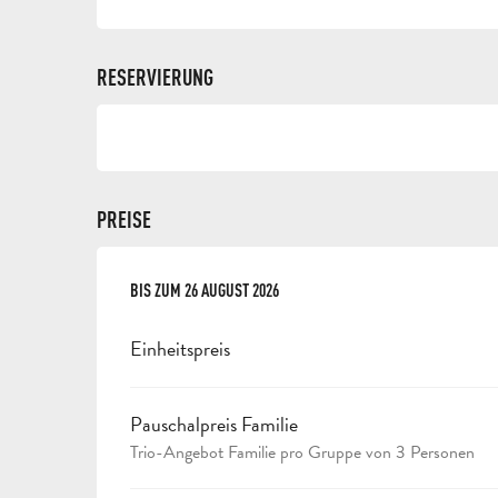
RESERVIERUNG
PREISE
AB
BIS ZUM
12 FEBRUAR 2026
26 AUGUST 2026
BIS ZUM
26 AUGUST 2026
Einheitspreis
Pauschalpreis Familie
Trio-Angebot Familie pro Gruppe von 3 Personen