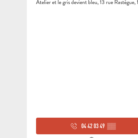
Atelier et le gris devient bleu, 13 rue Rastègu
MITTWOCH 26 AUGUST 2026
04 42 03 49
▒▒