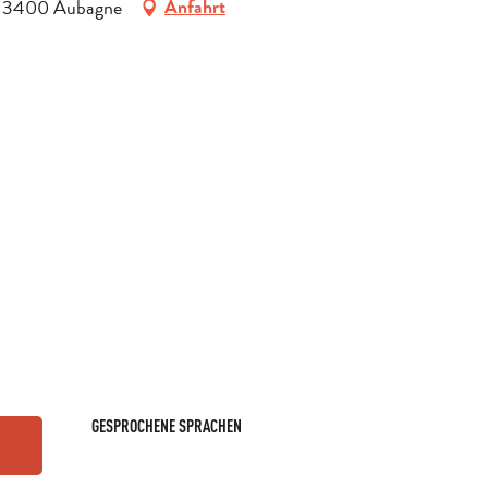
e, 13400 Aubagne
Anfahrt
GESPROCHENE SPRACHEN
GESPROCHENE SPRACHEN