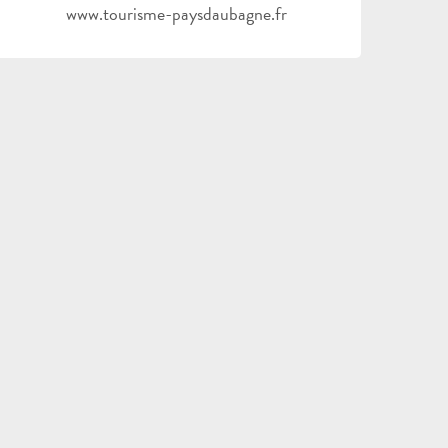
www.tourisme-paysdaubagne.fr
ALLE
AKTIVITÄTEN
BEREICH FÜR GRUPPEN