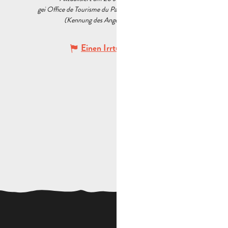
gei Office de Tourisme du Pays d’Aubagne et de l’Étoile
(Kennung des Angebots :
5732525
)
Einen Irrtum angeben