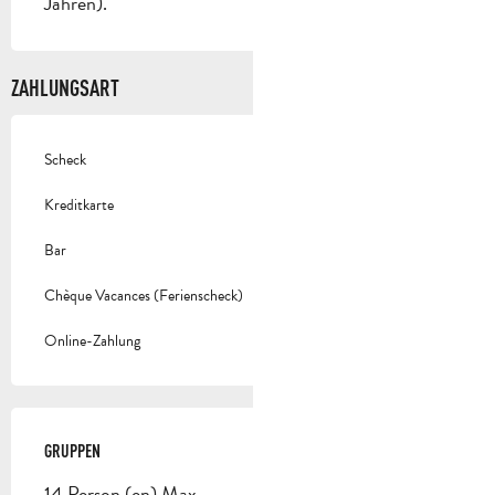
Jahren).
ZAHLUNGSART
Scheck
Kreditkarte
Bar
Chèque Vacances (Ferienscheck)
Online-Zahlung
GRUPPEN
GRUPPEN
14 Person (en) Max