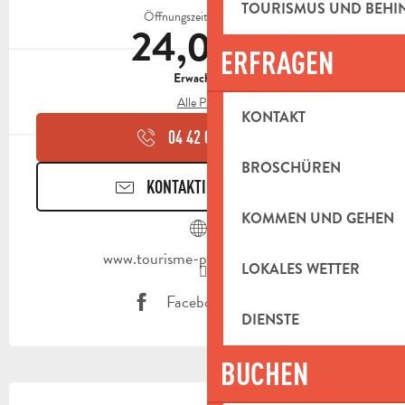
TOURISMUS UND BEH
Öffnungszeiten ansehen
24,00 €
ERFRAGEN
Erwachsene
Alle Preise
KONTAKT
04 42 03 49
▒▒
BROSCHÜREN
KONTAKTIEREN SIE UNS
KOMMEN UND GEHEN
www.tourisme-paysdaubagne.fr
LOKALES WETTER
Facebook Seite
DIENSTE
BUCHEN
BESCHREIBUNG