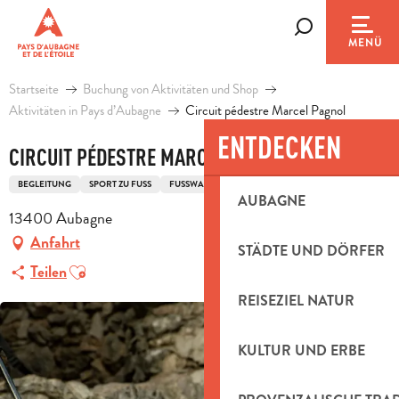
Aller
au
Suche
MENÜ
contenu
principal
Startseite
Buchung von Aktivitäten und Shop
Aktivitäten in Pays d’Aubagne
Circuit pédestre Marcel Pagnol
ENTDECKEN
CIRCUIT PÉDESTRE MARCEL PAGNOL
BEGLEITUNG
SPORT ZU FUSS
FUSSWANDERUNG
AUBAGNE
13400 Aubagne
Anfahrt
STÄDTE UND DÖRFER
Ajouter aux favoris
Teilen
REISEZIEL NATUR
KULTUR UND ERBE