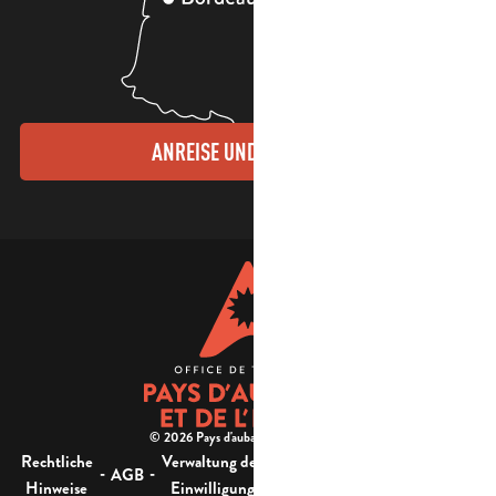
ANREISE UND KONTAKTE
© 2026 Pays d'aubagne et de l'étoile -
Rechtliche
Verwaltung der
Barrierefreiheit:
-
-
-
-
AGB
Sitemap
Hinweise
Einwilligung
nicht konform