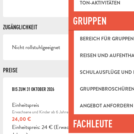
TON-AKTIVITÄTEN
GRUPPEN
ZUGÄNGLICHKEIT
BEREICH FÜR GRUPPEN
Nicht rollstuhlgeeignet
REISEN UND AUFENTH
PREISE
SCHULAUSFLÜGE UND 
GRUPPENBROSCHÜRE
AB
BIS ZUM
11 APRIL 2026
31 OKTOBER 2026
BIS ZUM
31 OKTOBER 2026
Einheitspreis
ANGEBOT ANFORDERN
Erwachsene und Kinder ab 6 Jahren
24,00 €
FACHLEUTE
Einheitspreis: 24 € (Erwachsene und Kinder ab 6