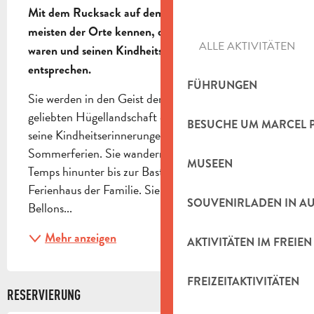
Mit dem Rucksack auf dem Rücken lernen Sie die 
meisten der Orte kennen, die Marcel Pagnol lieb 
ALLE AKTIVITÄTEN
waren und seinen Kindheitserinnerungen 
entsprechen.
FÜHRUNGEN
Sie werden in den Geist der von Marcel Pagnol so 
geliebten Hügellandschaft eintauchen. Erleben Sie 
BESUCHE UM MARCEL 
seine Kindheitserinnerungen mit Lili während der 
Sommerferien. Sie wandern das Vallon de Passe 
MUSEEN
Temps hinunter bis zur Bastide Neuve, dem 
Ferienhaus der Familie. Sie gehen den Chemin des 
SOUVENIRLADEN IN A
Bellons...
Mehr anzeigen
AKTIVITÄTEN IM FREIEN
FREIZEITAKTIVITÄTEN
RESERVIERUNG