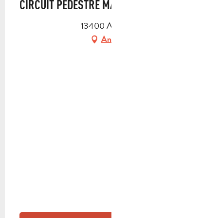
CIRCUIT PÉDESTRE MARCEL PAGNOL
SAMSTAG 10 OKTOBER 2026
13400 Aubagne
Anfahrt
SAMSTAG 31 OKTOBER 2026