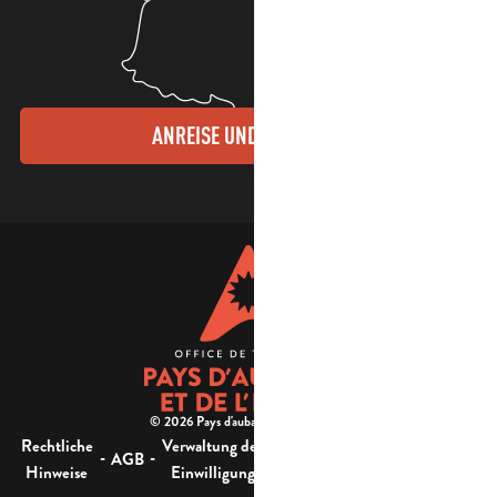
ANREISE UND KONTAKTE
© 2026 Pays d'aubagne et de l'étoile -
Rechtliche
Verwaltung der
Barrierefreiheit:
-
-
-
-
AGB
Sitemap
Hinweise
Einwilligung
nicht konform