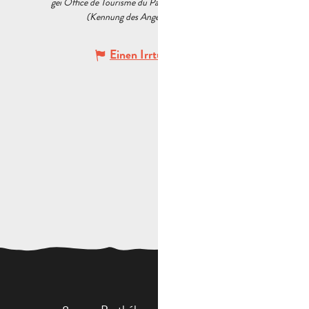
gei Office de Tourisme du Pays d’Aubagne et de l’Étoile
(Kennung des Angebots :
6388676
)
Einen Irrtum angeben