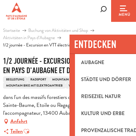
Aller
au
Suche
MENÜ
contenu
principal
Startseite
Buchung von Aktivitäten und Shop
Aktivitäten in Pays d’Aubagne
ENTDECKEN
1/2 journée - Excursion en VTT électrique en Pays d'Aubagne et de l'Etoile
1/2 JOURNÉE - EXCURSION EN VTT ÉLECTRIQUE
AUBAGNE
EN PAYS D'AUBAGNE ET DE L'ETOILE
STÄDTE UND DÖRFER
BEGLEITUNG
RADSPORT
MOUNTAIN BIKE
MOUNTAIN BIKE MIT ELEKTROANTRIEB
WANDERN / RADFAHREN
dans l'un des massifs forestiers du Pays d'Aubagne (Garlaban,
REISEZIEL NATUR
Sainte-Baume, Etoile ou Regagnas) à déterminer avec
l'accompagnateur, 13400 Aubagne
KULTUR UND ERBE
Anfahrt
Ajouter aux favoris
PROVENZALISCHE TRA
Teilen