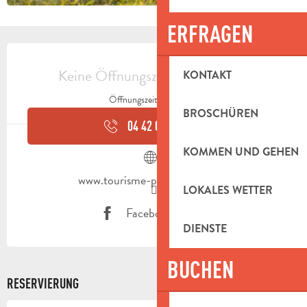
ERFRAGEN
ÖFFNUNGSZEITEN & KONTAKTDAT
Keine Öffnungszeiten hinterlegt
KONTAKT
Öffnungszeiten ansehen
BROSCHÜREN
04 42 03 49
▒▒
KOMMEN UND GEHEN
www.tourisme-paysdaubagne.fr
LOKALES WETTER
Facebook Seite
DIENSTE
BUCHEN
RESERVIERUNG