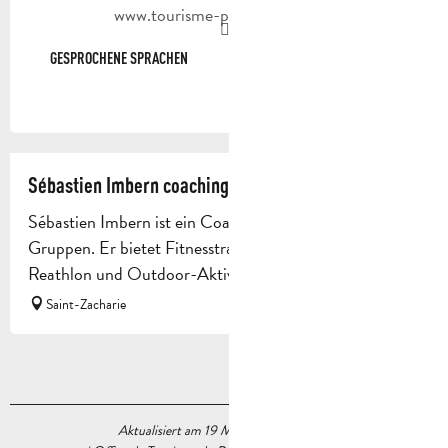
www.tourisme-paysdaubagne.fr
GESPROCHENE SPRACHEN
GESPROCHENE SPRACHEN
Sébastien Imbern coaching sportif
Sébastien Imbern ist ein Coach für Einzelpersonen und
Gruppen. Er bietet Fitnesstraining, Konditionstraining,
Reathlon und Outdoor-Aktivitäten an.
Saint-Zacharie
Aktualisiert am 19 Mai 2026 Um 17:13