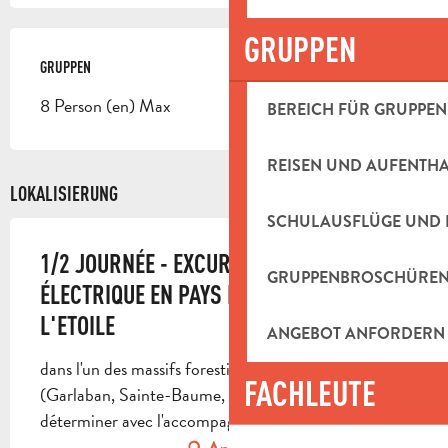
GRUPPEN
GRUPPEN
GRUPPEN
8 Person (en) Max
BEREICH FÜR GRUPPEN
REISEN UND AUFENTH
LOKALISIERUNG
SCHULAUSFLÜGE UND 
1/2 JOURNÉE - EXCURSION EN VTT
GRUPPENBROSCHÜRE
ÉLECTRIQUE EN PAYS D'AUBAGNE ET DE
L'ETOILE
ANGEBOT ANFORDERN
dans l'un des massifs forestiers du Pays d'Aubagne
FACHLEUTE
(Garlaban, Sainte-Baume, Etoile ou Regagnas) à
déterminer avec l'accompagnateur, 13400 Aubagne