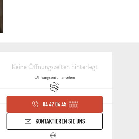
ÖFFNUNGSZEITEN & KON
Keine Öffnungszeiten hinterlegt
Öffnungszeiten ansehen
Tiere erlaubt
04 42 04 45
▒▒
KONTAKTIEREN SIE UNS