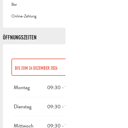
Bar
Online-Zahlung
ÖFFNUNGSZEITEN
BIS ZUM
24 DEZEMBER 2026
VOM
1 JANUAR 2026
BIS ZUM
31 MÄRZ 2026
Montag
09:30 - 17:00
VOM
26 DEZEMBER 2026
BIS ZUM
31 DEZEMBER 2026
Dienstag
09:30 - 17:00
Mittwoch
09:30 - 17:00