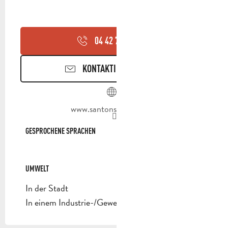
04 42 70 95
▒▒
KONTAKTIEREN SIE UNS
www.santons-dilandro.fr
GESPROCHENE SPRACHEN
GESPROCHENE SPRACHEN
UMWELT
UMWELT
In der Stadt
In einem Industrie-/Gewerbegebiet