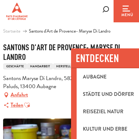
Aller
au
Suche
MENÜ
contenu
principal
Startseite
Santons d'Art de Provence- Maryse Di Landro
SANTONS D'ART DE PROVENCE- MARYSE DI
ENTDECKEN
LANDRO
GESCHÄFTE
HANDARBEIT
HERSTELLER VON KRIPPEFIGUREN
AUBAGNE
Santons Maryse Di Landro, 582 avenue des Paluds, Z.I. Les
Paluds, 13400 Aubagne
STÄDTE UND DÖRFER
Anfahrt
Ajouter aux favoris
Teilen
REISEZIEL NATUR
KULTUR UND ERBE