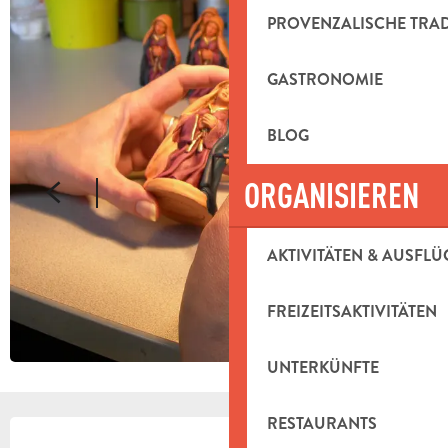
PROVENZALISCHE TRA
GASTRONOMIE
BLOG
ORGANISIEREN
AKTIVITÄTEN & AUSFLÜ
FREIZEITSAKTIVITÄTEN
UNTERKÜNFTE
RESTAURANTS
ÖFFNUNGSZEITEN & KONTAKTDAT