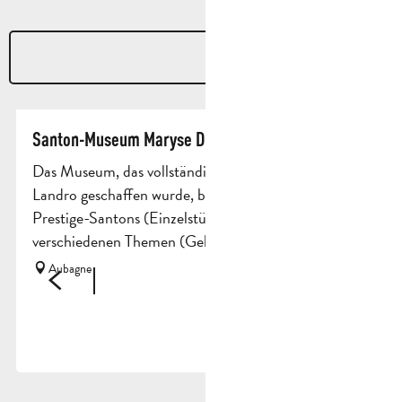
4
€
Santon-Museum Maryse Di Landro
Das Museum, das vollständig von der Werkstatt Di
Landro geschaffen wurde, besteht aus mehr als 400
Prestige-Santons (Einzelstücke), die nach
verschiedenen Themen (Geburt,...
Aubagne