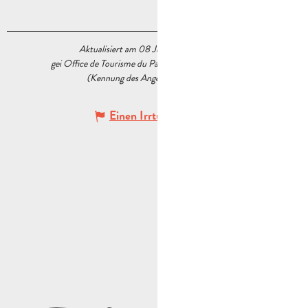
Aktualisiert am 08 Juli 2026 Um 17:20
gei Office de Tourisme du Pays d’Aubagne et de l’Étoile
(Kennung des Angebots :
5571063
)
Einen Irrtum angeben