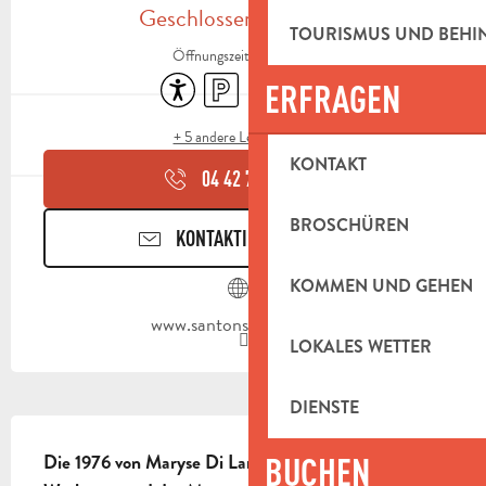
Geschlossen für heute
TOURISMUS UND BEH
Öffnungszeiten ansehen
Zugänglichkeit
Parkplatz
Tiere erlaubt
Shop
ERFRAGEN
+ 5 andere Leistung(en)
KONTAKT
04 42 70 95
▒▒
BROSCHÜREN
KONTAKTIEREN SIE UNS
KOMMEN UND GEHEN
www.santons-dilandro.fr
LOKALES WETTER
DIENSTE
BESCHREIBUNG
Die 1976 von Maryse Di Landro gegründete 
BUCHEN