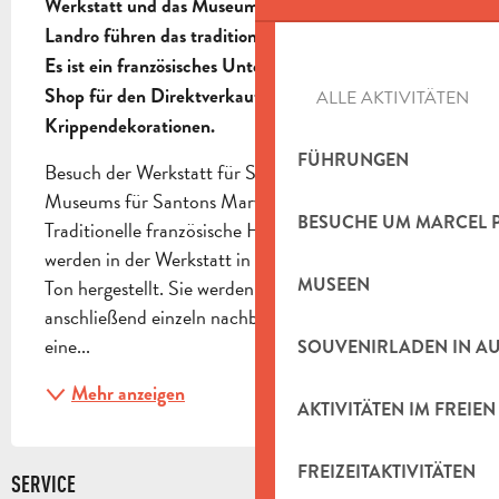
Werkstatt und das Museum des Santon Maryse Di 
Landro führen das traditionelle Handwerk fort.

Es ist ein französisches Unternehmen par excellence.

Shop für den Direktverkauf von Santons und 
ALLE AKTIVITÄTEN
Krippendekorationen.
FÜHRUNGEN
Besuch der Werkstatt für Santons, Besuch des 
Museums für Santons Maryse Di Landro, 
BESUCHE UM MARCEL 
Traditionelle französische Herstellung : Die Santons 
werden in der Werkstatt in Aubagne vollständig aus 
MUSEEN
Ton hergestellt. Sie werden von Hand geformt und 
anschließend einzeln nachbearbeitet, um jeder Figur 
eine...
SOUVENIRLADEN IN A
Mehr anzeigen
AKTIVITÄTEN IM FREIEN
FREIZEITAKTIVITÄTEN
SERVICE