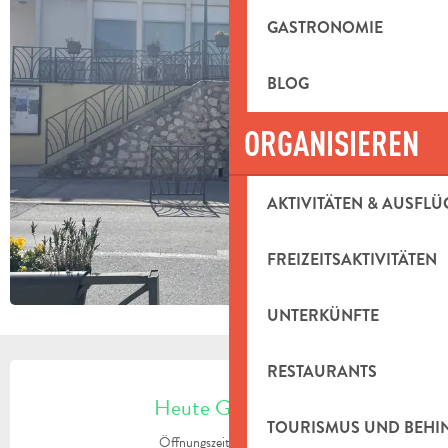
GASTRONOMIE
BLOG
ORGANISIEREN
AKTIVITÄTEN & AUSFLÜ
FREIZEITSAKTIVITÄTEN
UNTERKÜNFTE
ÖFFNUNGSZEITEN & KONTAKTDAT
RESTAURANTS
Heute Geöffnet
TOURISMUS UND BEH
Öffnungszeiten ansehen