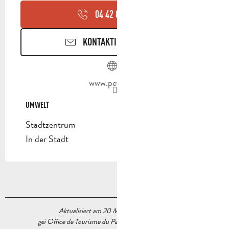
04 42 82 55
▒▒
KONTAKTIEREN SIE UNS
www.peypin.fr
UMWELT
UMWELT
Stadtzentrum
In der Stadt
Aktualisiert am 20 Mai 2026 Um 16:23
gei Office de Tourisme du Pays d’Aubagne et de l’Étoile