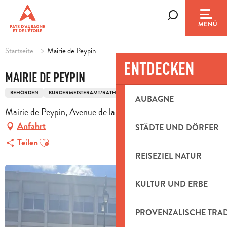
Aller
au
Suche
MENÜ
contenu
principal
Startseite
Mairie de Peypin
ENTDECKEN
MAIRIE DE PEYPIN
BEHÖRDEN
BÜRGERMEISTERAMT/RATHAUS
AUBAGNE
Mairie de Peypin, Avenue de la République, 13124 Peypin
Anfahrt
STÄDTE UND DÖRFER
Ajouter aux favoris
Teilen
REISEZIEL NATUR
KULTUR UND ERBE
PROVENZALISCHE TRA