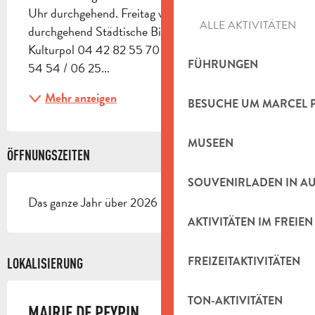
Uhr durchgehend. Freitag von 8:30 bis 15:00 Uhr 
ALLE AKTIVITÄTEN
durchgehend Städtische Bibliothek 04 42 82 55 63 
Kulturpol 04 42 82 55 70 Stadtpolizei 04 42 82 
FÜHRUNGEN
54 54 / 06 25...
Mehr anzeigen
BESUCHE UM MARCEL 
MUSEEN
ÖFFNUNGSZEITEN
SOUVENIRLADEN IN A
Das ganze Jahr über 2026 - Geöffnet jeden tag
AKTIVITÄTEN IM FREIEN
FREIZEITAKTIVITÄTEN
LOKALISIERUNG
TON-AKTIVITÄTEN
MAIRIE DE PEYPIN