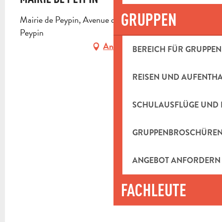
GRUPPEN
Mairie de Peypin, Avenue de la République, 13124
Peypin
Anfahrt
BEREICH FÜR GRUPPEN
REISEN UND AUFENTH
SCHULAUSFLÜGE UND 
GRUPPENBROSCHÜRE
ANGEBOT ANFORDERN
FACHLEUTE