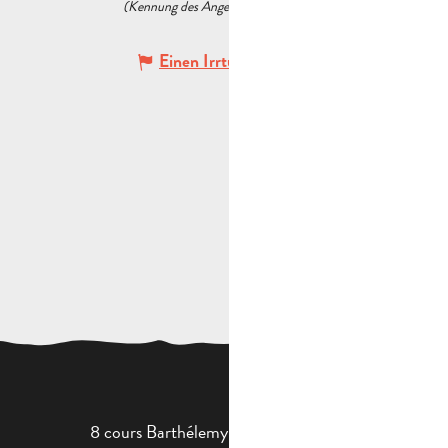
(Kennung des Angebots :
5564405
)
Einen Irrtum angeben
8 cours Barthélemy - 13400 Aubagne