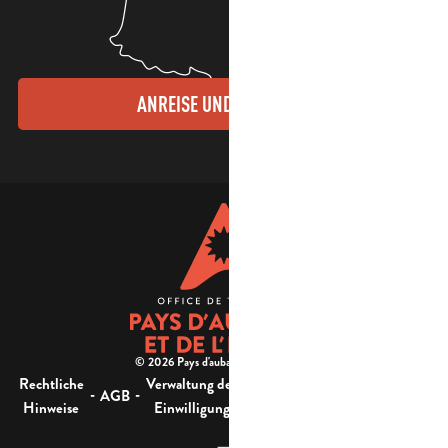
ANREISE UND KONTAKTE
© 2026 Pays d'aubagne et de l'étoile -
Rechtliche
Verwaltung der
Barrierefreiheit:
-
-
-
-
AGB
Sitemap
Hinweise
Einwilligung
nicht konform