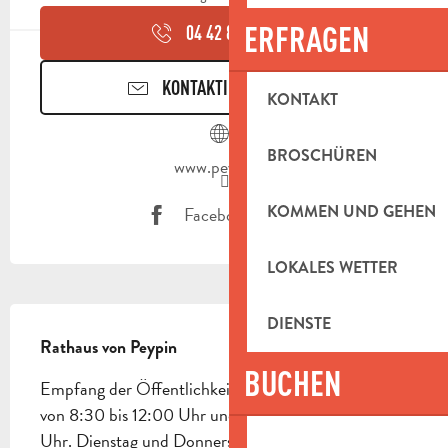
ERFRAGEN
04 42 82 55
▒▒
KONTAKTIEREN SIE UNS
KONTAKT
BROSCHÜREN
www.peypin.fr
KOMMEN UND GEHEN
Facebook Seite
LOKALES WETTER
BESCHREIBUNG
DIENSTE
Rathaus von Peypin
BUCHEN
Empfang der Öffentlichkeit Montag und Mittwoch 
von 8:30 bis 12:00 Uhr und von 13:30 bis 17:30 
Uhr. Dienstag und Donnerstag von 8:30 bis 16:30 