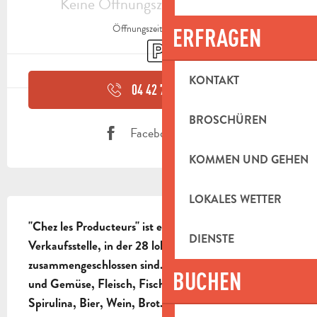
Keine Öffnungszeiten hinterlegt
Öffnungszeiten ansehen
ERFRAGEN
Parkplatz
KONTAKT
04 42 72 04
▒▒
BROSCHÜREN
Facebook Seite
KOMMEN UND GEHEN
LOKALES WETTER
BESCHREIBUNG
"Chez les Producteurs" ist eine gemeinschaftliche 
DIENSTE
Verkaufsstelle, in der 28 lokale Erzeuger 
zusammengeschlossen sind. Hier finden Sie Obst 
BUCHEN
und Gemüse, Fleisch, Fisch, Käse, Honig, Safran, 
Spirulina, Bier, Wein, Brot...