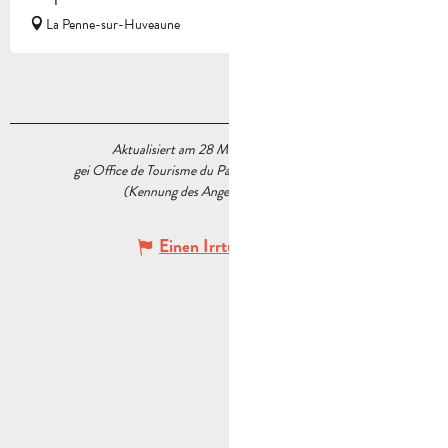
La Penne-sur-Huveaune
Aktualisiert am 28 März 2026 Um 14:36
gei Office de Tourisme du Pays d’Aubagne et de l’Étoile
(Kennung des Angebots :
5666808
)
Einen Irrtum angeben