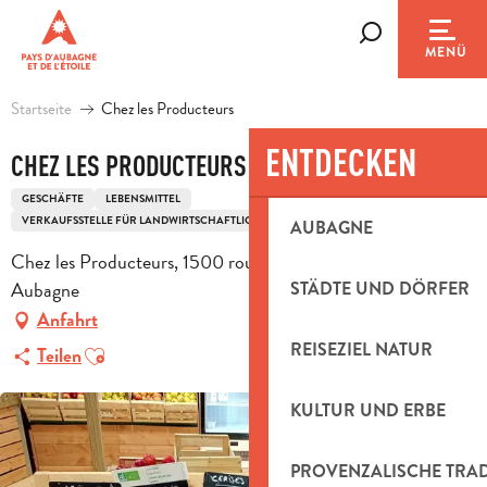
Aller
au
Suche
MENÜ
contenu
principal
Startseite
Chez les Producteurs
ENTDECKEN
CHEZ LES PRODUCTEURS
GESCHÄFTE
LEBENSMITTEL
VERKAUFSSTELLE FÜR LANDWIRTSCHAFTLICHE ERZEUGER
AUBAGNE
Chez les Producteurs, 1500 route de Napollon, D96, 13400
Aubagne
STÄDTE UND DÖRFER
Anfahrt
Ajouter aux favoris
REISEZIEL NATUR
Teilen
KULTUR UND ERBE
PROVENZALISCHE TRA