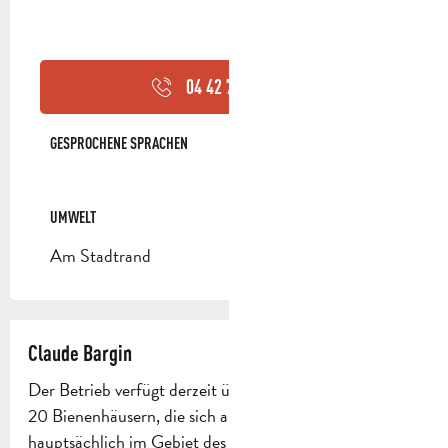
04 42 72 04
▒▒
GESPROCHENE SPRACHEN
GESPROCHENE SPRACHEN
UMWELT
UMWELT
Am Stadtrand
Claude Bargin
Der Betrieb verfügt derzeit über 500 Bienenstöcke in
20 Bienenhäusern, die sich an Standorten
hauptsächlich im Gebiet des Pays d'Aubagne befinden.