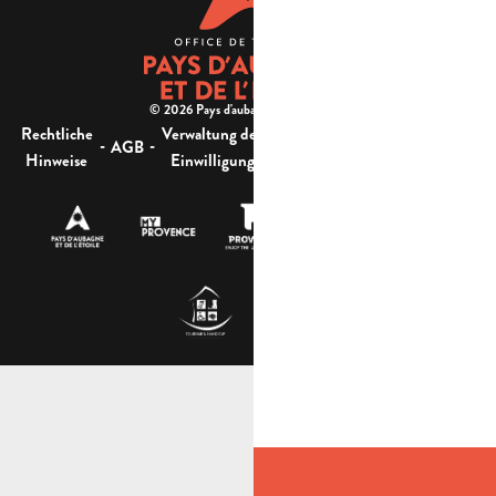
© 2026 Pays d'aubagne et de l'étoile -
Rechtliche
Verwaltung der
Barrierefreiheit:
-
-
-
-
AGB
Sitemap
Hinweise
Einwilligung
nicht konform