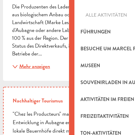
Die Produzenten des Ladens bieten Ihnen Produkte 
aus biologischem Anbau oder aus nachhaltiger 
ALLE AKTIVITÄTEN
Landwirtschaft (Marke Les Jardins du Pays 
d'Aubagne oder andere Labels) an, und das alles zu 
FÜHRUNGEN
100 % aus der Region. Der Verkauf behält den 
Status des Direktverkaufs, in Verlängerung der 
BESUCHE UM MARCEL 
Betriebe der...
MUSEEN
Mehr anzeigen
SOUVENIRLADEN IN A
AKTIVITÄTEN IM FREIEN
Nachhaltiger Tourismus
"Chez les Producteurs" macht nachhaltige
FREIZEITAKTIVITÄTEN
Entwicklung in Aubagne erlebbar, indem es 28
lokale Bauernhöfe direkt mit Ihrem Teller verbindet:
TON-AKTIVITÄTEN