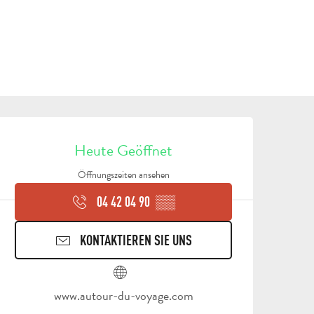
ÖFFNUNGSZEITEN & KON
Heute Geöffnet
Öffnungszeiten ansehen
04 42 04 90
▒▒
KONTAKTIEREN SIE UNS
ALLE
AKTIVITÄTEN
BEREICH FÜR GRUPPEN
www.autour-du-voyage.com