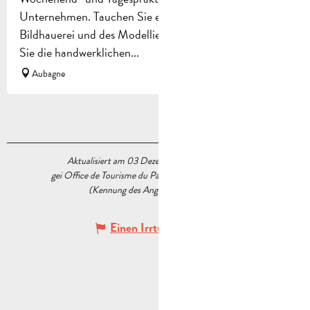
Unternehmen. Tauchen Sie ein in die Welt der
Bildhauerei und des Modellierens aus Ton. Entdecken
Sie die handwerklichen...
Aubagne
Aktualisiert am 03 Dezember 2025 Um 16:10
gei Office de Tourisme du Pays d’Aubagne et de l’Étoile
(Kennung des Angebots :
5571221
)
Einen Irrtum angeben