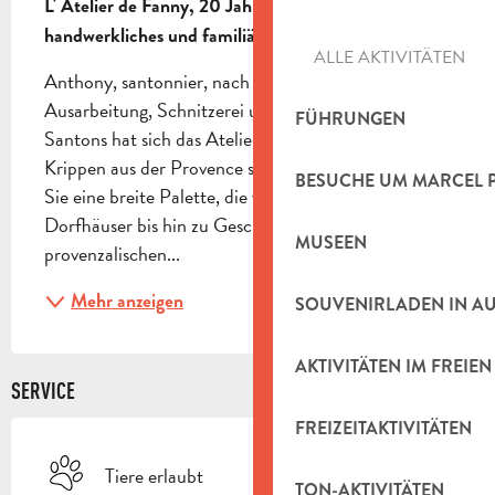
L' Atelier de Fanny, 20 Jahre Erfahrung...Rein 
handwerkliches und familiäres Atelier!
ALLE AKTIVITÄTEN
Anthony, santonnier, nach einigen Jahren der 
Ausarbeitung, Schnitzerei und Herstellung von 
FÜHRUNGEN
Santons hat sich das Atelier auf die Dekoration von 
Krippen aus der Provence spezialisiert. Hier finden 
BESUCHE UM MARCEL 
Sie eine breite Palette, die von Ställen über 
Dorfhäuser bis hin zu Geschäften, Mühlen, 
MUSEEN
provenzalischen...
Mehr anzeigen
SOUVENIRLADEN IN A
AKTIVITÄTEN IM FREIEN
SERVICE
FREIZEITAKTIVITÄTEN
Tiere erlaubt
TON-AKTIVITÄTEN