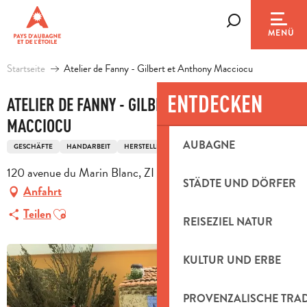
Aller
au
Suche
MENÜ
contenu
principal
Startseite
Atelier de Fanny - Gilbert et Anthony Macciocu
ENTDECKEN
ATELIER DE FANNY - GILBERT ET ANTHONY
MACCIOCU
AUBAGNE
GESCHÄFTE
HANDARBEIT
HERSTELLER VON KRIPPEFIGUREN
120 avenue du Marin Blanc, ZI les paluds, 13400 Aubagne
STÄDTE UND DÖRFER
Anfahrt
Ajouter aux favoris
Teilen
REISEZIEL NATUR
KULTUR UND ERBE
PROVENZALISCHE TRA