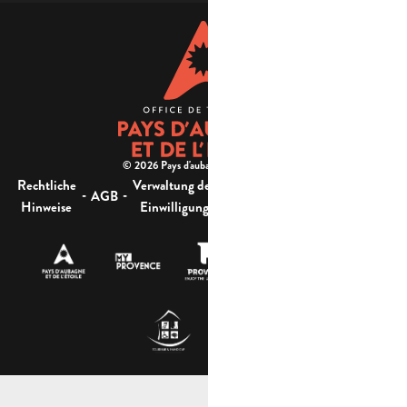
© 2026 Pays d'aubagne et de l'étoile -
Rechtliche
Verwaltung der
Barrierefreiheit:
-
-
-
-
AGB
Sitemap
Hinweise
Einwilligung
nicht konform