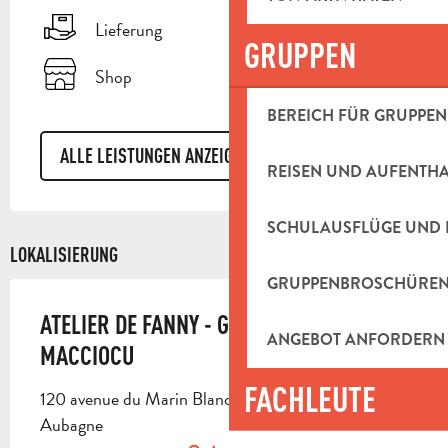
Lieferung
GRUPPEN
Shop
BEREICH FÜR GRUPPEN
ALLE LEISTUNGEN ANZEIGEN
REISEN UND AUFENTH
SCHULAUSFLÜGE UND 
LOKALISIERUNG
GRUPPENBROSCHÜRE
ATELIER DE FANNY - GILBERT ET ANTHONY
ANGEBOT ANFORDERN
MACCIOCU
FACHLEUTE
120 avenue du Marin Blanc, ZI les paluds, 13400
Aubagne