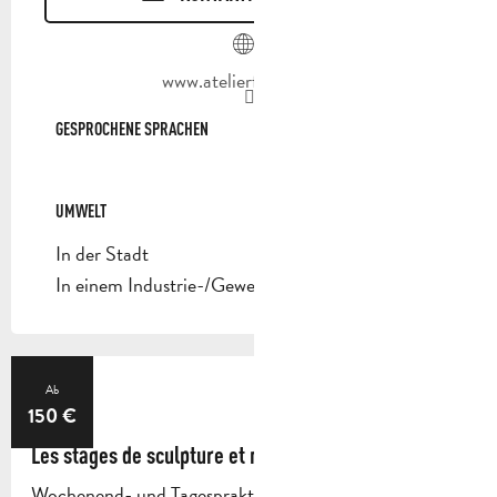
www.atelierfanny.com
GESPROCHENE SPRACHEN
GESPROCHENE SPRACHEN
UMWELT
UMWELT
In der Stadt
In einem Industrie-/Gewerbegebiet
12.
Ab
150
€
SEP
Les stages de sculpture et modelage d'Anthony
Wochenend- und Tagespraktika, Teambuilding für