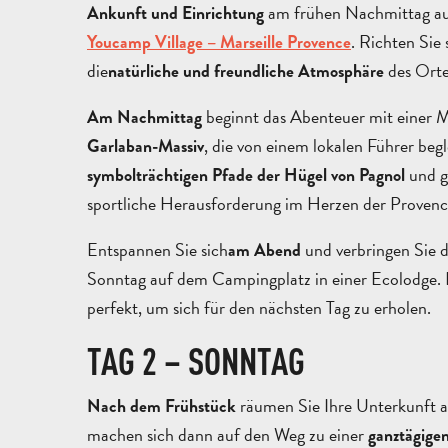
am frühen Nachmittag a
Ankunft und Einrichtung
. Richten Sie
Youcamp Village – Marseille Provence
die
des Orte
natürliche und freundliche Atmosphäre
beginnt das Abenteuer mit einer 
Am Nachmittag
, die von einem lokalen Führer beg
Garlaban-Massiv
und g
symbolträchtigen Pfade der Hügel von Pagnol
sportliche Herausforderung im Herzen der Provenc
Entspannen Sie sich
und verbringen Sie 
am Abend
Sonntag auf dem Campingplatz in einer Ecolodge.
perfekt, um sich für den nächsten Tag zu erholen.
TAG 2 – SONNTAG
räumen Sie Ihre Unterkunft 
Nach dem Frühstück
machen sich dann auf den Weg zu einer
ganztägige