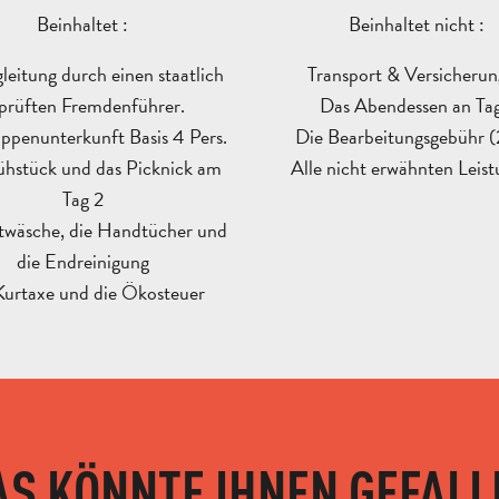
Beinhaltet :
Beinhaltet nicht :
leitung durch einen staatlich
Transport & Versicheru
prüften Fremdenführer.
Das Abendessen an Tag
ppenunterkunft Basis 4 Pers.
Die Bearbeitungsgebühr 
ühstück und das Picknick am
Alle nicht erwähnten Leis
Tag 2
twäsche, die Handtücher und
die Endreinigung
Kurtaxe und die Ökosteuer
AS KÖNNTE IHNEN GEFALL