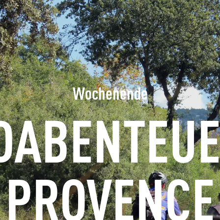
ERFRAGEN
BUCHEN
GRUPPEN
Wochenende
FACHLEUTE
ABENTEUE
DE
PROVENCE