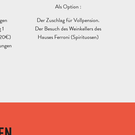
Als Option :
ngen
Der Zuschlag für Vollpension.
REISEN
 1
Der Besuch des Weinkellers des
UND
(20€)
Hauses Ferroni (Spirituosen)
AUFENTHALTE
SCHULAUSFLÜGE
tungen
FÜR
UND
ERWACHSENE
KLASSENFAHRT
GRUP
EN