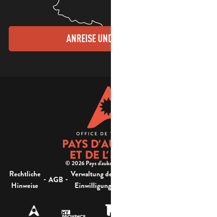
ANREISE UND KONTAKTE
© 2026 Pays d'aubagne et de l'étoile -
Rechtliche
Verwaltung der
Barrierefreiheit:
-
-
-
-
AGB
Sitemap
Hinweise
Einwilligung
nicht konform