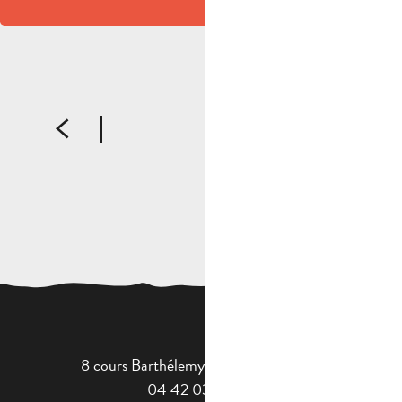
Rundreise
EIN TAG IN DER FREMDENLEGION
8 cours Barthélemy - 13400 Aubagne
04 42 03 49 98