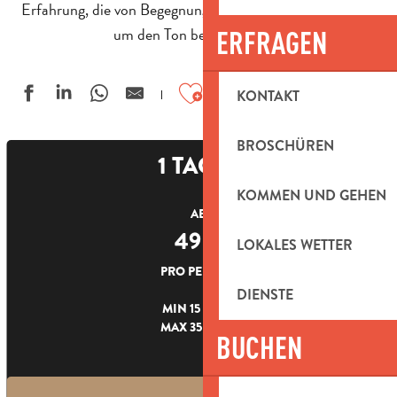
Erfahrung, die von Begegnungen und Vorführungen rund
um den Ton bestimmt wird.
ERFRAGEN
Ajouter aux favoris
KONTAKT
BROSCHÜREN
1 TAGES
KOMMEN UND GEHEN
AB
49
€
LOKALES WETTER
PRO PERSON
DIENSTE
MIN 15 PERS.
MAX 35 PERS.
BUCHEN