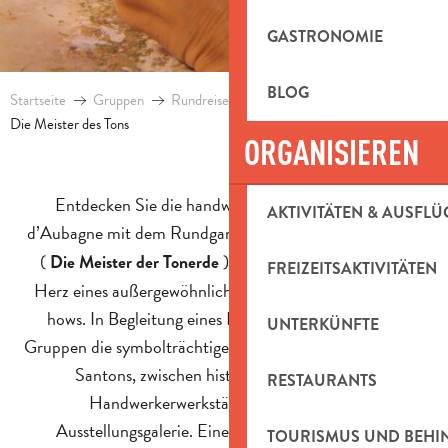
GASTRONOMIE
BLOG
Startseite
Gruppen
Rundreisen und Aufenthalte für Gruppen
Die Meister des Tons
ORGANISIEREN
Entdecken Sie die handwerkliche Seele des Pays
AKTIVITÄTEN & AUSFLÜ
d’Aubagne mit dem Rundgang “
“
Les Maîtres de l’Argile
(
), einem Eintauchen in das
Die Meister der Tonerde
FREIZEITSAKTIVITÄTEN
Herz eines außergewöhnlichen provenzalischen Know-
hows. In Begleitung eines Führers durchstreifen die
UNTERKÜNFTE
Gruppen die symbolträchtigen Orte der Keramik und der
Santons, zwischen historischen Töpfereien,
RESTAURANTS
Handwerkerwerkstätten, Museum und
Ausstellungsgalerie. Eine authentische kulturelle
TOURISMUS UND BEH