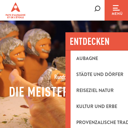
Aller
au
Suche
MENÜ
contenu
principal
ENTDECKEN
AUBAGNE
STÄDTE UND DÖRFER
Rundreise
DIE MEISTER DES TONS
REISEZIEL NATUR
KULTUR UND ERBE
PROVENZALISCHE TRA