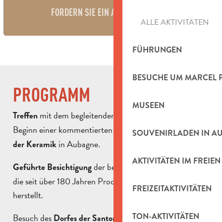
FORDERN SIE EIN ANGEBOT AN
ALLE AKTIVITÄTEN
FÜHRUNGEN
BESUCHE UM MARCEL 
PROGRAMM
MUSEEN
mit dem begleitenden Fremdenführer und
Treffen
Beginn einer kommentierten Tour über
die Geschichte
SOUVENIRLADEN IN A
in Aubagne.
der Keramik
AKTIVITÄTEN IM FREIEN
der berühmten
,
Geführte Besichtigung
Töpferei Ravel
die seit über 180 Jahren Produkte aus Terrakotta
FREIZEITAKTIVITÄTEN
herstellt.
TON-AKTIVITÄTEN
Besuch des
.
Dorfes der Santons en Provence