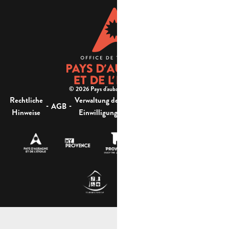
© 2026 Pays d'aubagne et de l'étoile -
Rechtliche
Verwaltung der
Barrierefreiheit:
-
-
-
-
AGB
Sitemap
Hinweise
Einwilligung
nicht konform