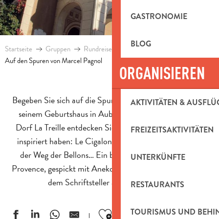
GASTRONOMIE
BLOG
Startseite
Gruppen
Rundreisen und Aufenthalte für Gruppen
Auf den Spuren von Marcel Pagnol
ORGANISIEREN
Begeben Sie sich auf die Spuren von Marcel Pagnol! Von
AKTIVITÄTEN & AUSFLÜ
seinem Geburtshaus in Aubagne bis zum charmanten
Dorf La Treille entdecken Sie die Orte, die seine Werke
FREIZEITSAKTIVITÄTEN
inspiriert haben: Le Cigalon, der Brunnen von Manon,
der Weg der Bellons… Ein bewegender Ausflug in die
UNTERKÜNFTE
Provence, gespickt mit Anekdoten und Landschaften, die
dem Schriftsteller am Herzen lagen.
RESTAURANTS
Ajouter aux favoris
TOURISMUS UND BEH