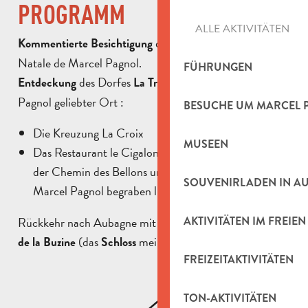
PROGRAMM
ALLE AKTIVITÄTEN
des Museums la Maison
Kommentierte Besichtigung
Natale de Marcel Pagnol.
FÜHRUNGEN
des Dorfes
, ein von Marcel
Entdeckung
La Treille
Pagnol geliebter Ort :
BESUCHE UM MARCEL 
Die Kreuzung La Croix
MUSEEN
Das Restaurant le Cigalon, der Brunnen von Manon,
der Chemin des Bellons und der Friedhof, auf dem
SOUVENIRLADEN IN A
Marcel Pagnol begraben liegt.
Rückkehr nach Aubagne mit einem Gang am Château
AKTIVITÄTEN IM FREIEN
(das
meiner Mutter) vorbei.
de la Buzine
Schloss
FREIZEITAKTIVITÄTEN
TON-AKTIVITÄTEN