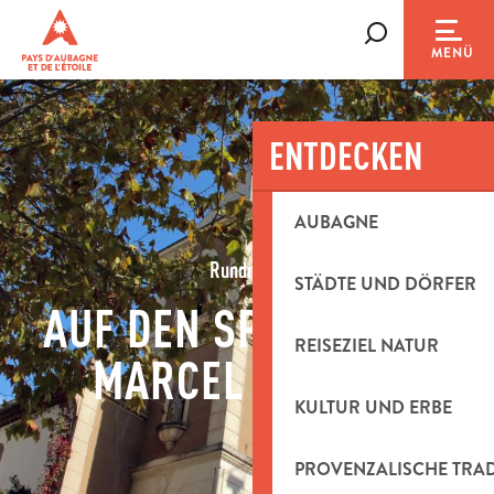
Aller
au
Suche
MENÜ
contenu
principal
ENTDECKEN
AUBAGNE
Rundreise
STÄDTE UND DÖRFER
AUF DEN SPUREN VON
REISEZIEL NATUR
MARCEL PAGNOL
KULTUR UND ERBE
PROVENZALISCHE TRA