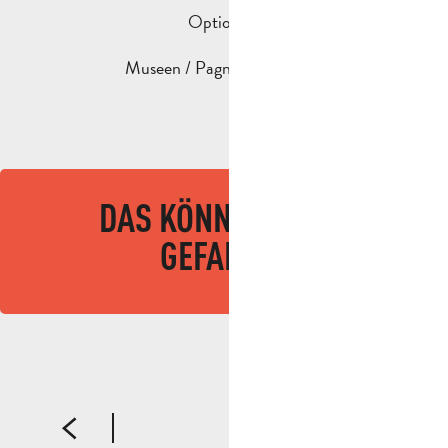
Optional :
Museen / Pagnol-Konferenz
DAS KÖNNTE IHNEN
GEFALLEN
Wanderung
WANDERUNG SOUVENIRS DE L'ENFANCE 14KM