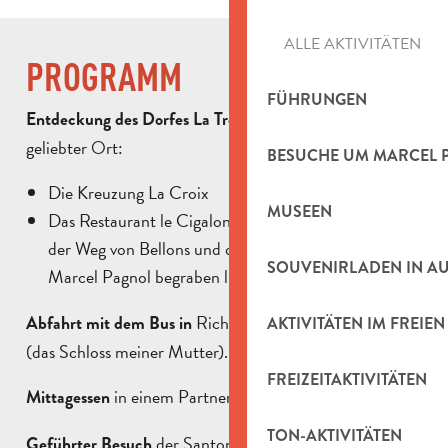
ALLE AKTIVITÄTEN
PROGRAMM
FÜHRUNGEN
, ein von Marcel Pagnol
Entdeckung des Dorfes La Treille
geliebter Ort:
BESUCHE UM MARCEL 
Die Kreuzung La Croix
MUSEEN
Das Restaurant le Cigalon, der Brunnen von Manon,
der Weg von Bellons und der Friedhof, auf dem
SOUVENIRLADEN IN A
Marcel Pagnol begraben liegt.
Richtung Château de la Buzine
Abfahrt mit dem Bus in
AKTIVITÄTEN IM FREIEN
(das Schloss meiner Mutter).
FREIZEITAKTIVITÄTEN
in einem Partnerrestaurant
Mittagessen
TON-AKTIVITÄTEN
der Santons-Werkstatt Maryse Di
Geführter Besuch