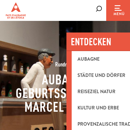
Aller
au
Suche
MENÜ
contenu
principal
ENTDECKEN
AUBAGNE
Rundreise
AUBAGNE
STÄDTE UND DÖRFER
GEBURTSSTADT VON
REISEZIEL NATUR
MARCEL PAGNOL
KULTUR UND ERBE
PROVENZALISCHE TRA