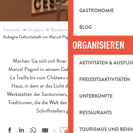
GASTRONOMIE
BLOG
Startseite
Gruppen
Rundreisen und Aufenthalte für Gruppen
Aubagne Geburtsstadt von Marcel Pagnol
ORGANISIEREN
Machen Sie sich mit Ihrer Gruppe auf den Weg, um
AKTIVITÄTEN & AUSFLÜ
Marcel Pagnol in seinem Geburtsland zu begegnen. Von
La Treille bis zum Château de la Buzine, vorbei an dem
FREIZEITSAKTIVITÄTEN
Haus, in dem er das Licht der Welt erblickte, und den
Werkstätten der Santonniers, entdecken Sie die Orte und
UNTERKÜNFTE
Traditionen, die die Welt des berühmten provenzalischen
Schriftstellers geprägt haben.
RESTAURANTS
Ajouter aux favoris
TOURISMUS UND BEH