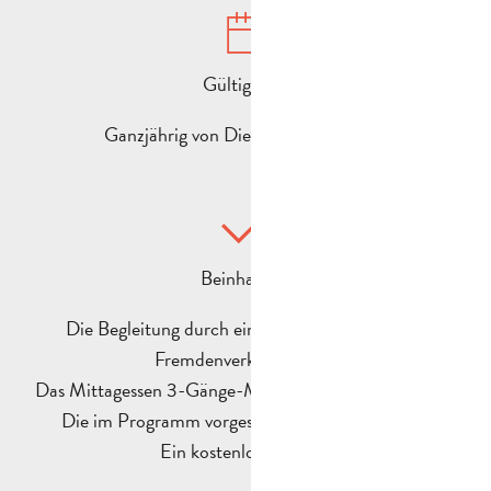
Gültigkeit :
Ganzjährig von Dienstag bis Samstag
Beinhaltet :
Die Begleitung durch einen Fremdenführer des
Fremdenverkehrsamtes.
Das Mittagessen 3-Gänge-Menü (¼ Wein und Kaffee).
Die im Programm vorgesehenen Besichtigungen
Ein kostenloser Fahrer