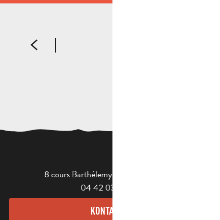
Rundreise
DIE MEISTER DES TONS
8 cours Barthélemy - 13400 Aubagne
04 42 03 49 98
KONTAKT