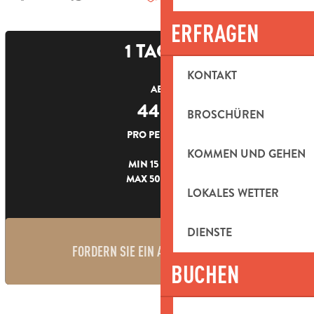
ERFRAGEN
1 TAGES
KONTAKT
AB
44
€
BROSCHÜREN
PRO PERSON
KOMMEN UND GEHEN
MIN 15 PERS.
MAX 50 PERS.
LOKALES WETTER
DIENSTE
FORDERN SIE EIN ANGEBOT AN
BUCHEN