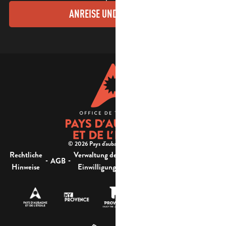
ANREISE UND KONTAKTE
© 2026 Pays d'aubagne et de l'étoile -
Rechtliche
Verwaltung der
Barrierefreiheit:
-
-
-
-
AGB
Sitemap
Hinweise
Einwilligung
nicht konform