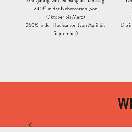
Ganzjährig, von Dienstag bis Samstag
Di
240€ in der Nebensaison (von
Oktober bis März)
F
260€ in der Hochsaison (von April bis
Die 
September)
WE