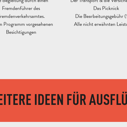
e Begleitung durch einen
Der Transport & die Versic
Fremdenführer des
Das Picknick
remdenverkehrsamtes.
Die Bearbeitungsgebühr (
im Programm vorgesehenen
Alle nicht erwähnten Leis
Besichtigungen
ITERE IDEEN FÜR AUSFL
BABY-RAPTOR-TAG IN DEN ADLERN VON SAINTE-BAUME