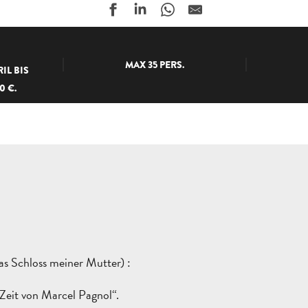
MAX 35 PERS.
IL BIS
0 €.
as Schloss meiner Mutter) :
eit von Marcel Pagnol“.