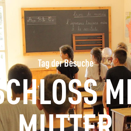
ERFRAGEN
BUCHEN
GRUPPEN
FACHLEUTE
Tag der Besuche
SCHLOSS M
DE
MUTTER