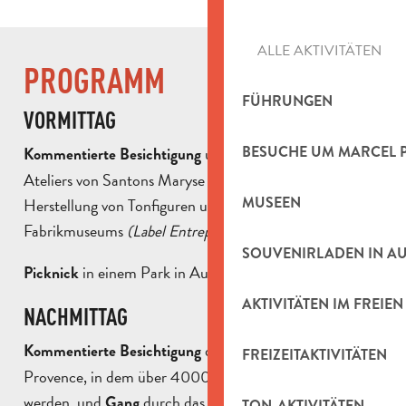
ALLE AKTIVITÄTEN
PROGRAMM
FÜHRUNGEN
VORMITTAG
BESUCHE UM MARCEL 
und Entdeckung des
Kommentierte Besichtigung
Ateliers von Santons Maryse Di Landro, Vorführung der
MUSEEN
Herstellung von Tonfiguren und Besuch des
Fabrikmuseums
(Label Entreprise du Patrimoine Vivant).
SOUVENIRLADEN IN A
in einem Park in Aubagne.
Picknick
AKTIVITÄTEN IM FREIEN
NACHMITTAG
des Village des Santons en
Kommentierte Besichtigung
FREIZEITAKTIVITÄTEN
Provence, in dem über 4000 Santons in Szene gesetzt
werden, und
durch das historische Zentrum.
Gang
TON-AKTIVITÄTEN