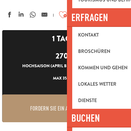
Ajouter aux favoris
ERFRAGEN
KONTAKT
1 TAGES
BROSCHÜREN
270
€
HOCHSAISON (APRIL BIS SEPTEMBER): 290 €.
KOMMEN UND GEHEN
MAX 35 PERS.
LOKALES WETTER
DIENSTE
FORDERN SIE EIN ANGEBOT AN
BUCHEN