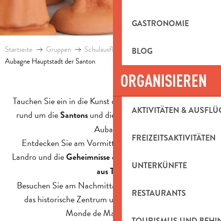
GASTRONOMIE
Startseite
Gruppen
Schulausflüge nach Aubagne
BLOG
Aubagne Hauptstadt der Santon
ORGANISIEREN
Tauchen Sie ein in die Kunst der Provence mit einem Tag
AKTIVITÄTEN & AUSFLÜ
rund um die
und die
in
Santons
Welt von Marcel Pagnol
Aubagne.
FREIZEITSAKTIVITÄTEN
Entdecken Sie am Vormittag das Atelier Maryse Di
Landro und die
Geheimnisse der Herstellung von Santons
UNTERKÜNFTE
.
aus Ton
Besuchen Sie am Nachmittag das Village des Santons,
RESTAURANTS
das historische Zentrum und das Museum Le Petit
Monde de Marcel Pagnol.
TOURISMUS UND BEH