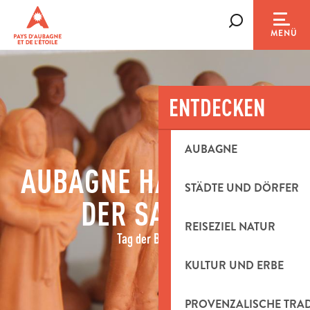
Aller
au
Suche
MENÜ
contenu
principal
ENTDECKEN
AUBAGNE
AUBAGNE HAUPTSTADT
STÄDTE UND DÖRFER
DER SANTON
REISEZIEL NATUR
Tag der Besuche
KULTUR UND ERBE
PROVENZALISCHE TRA