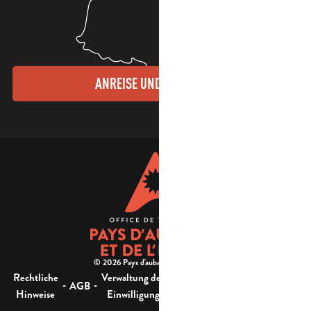
ANREISE UND KONTAKTE
© 2026 Pays d'aubagne et de l'étoile -
Rechtliche
Verwaltung der
Barrierefreiheit:
-
-
-
-
AGB
Sitemap
Hinweise
Einwilligung
nicht konform