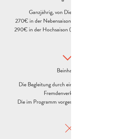
Ganzjährig, von Dienstag bis Samstag
270€ in der Nebensaison (von Oktober bis März)
290€ in der Hochsaison (von April bis September)
Beinhaltet :
Die Begleitung durch einen Fremdenführer des
Fremdenverkehrsamtes.
Die im Programm vorgesehenen Besichtigungen