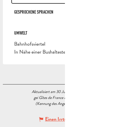
GESPROCHENE SPRACHEN
GESPROCHENE SPRACHEN
UMWELT
UMWELT
Bahnhofsviertel
In Nähe einer Bushaltestelle
Aktualisiert am 30 Juni 2026 Um 10:09
gei Gîtes de France Bouches du Rhône
(Kennung des Angebots :
5536479
)
Einen Irrtum angeben