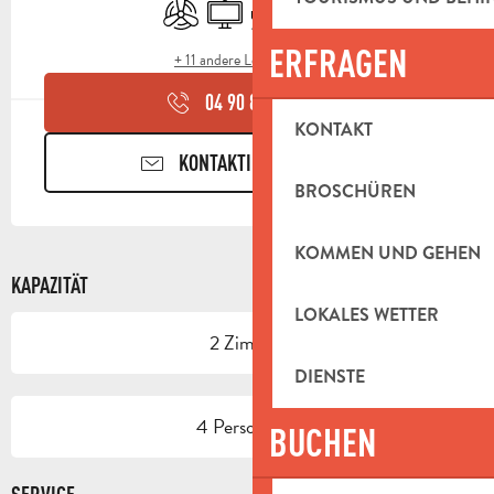
Klimaanlage
Fernsehen
Terrasse
Schwimmbad
ERFRAGEN
+ 11 andere Leistung(en)
04 90 85 45
▒▒
KONTAKT
KONTAKTIEREN SIE UNS
BROSCHÜREN
KOMMEN UND GEHEN
KAPAZITÄT
LOKALES WETTER
2 Zimmer
DIENSTE
4 Person(en)
BUCHEN