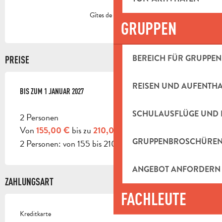
Gîtes de France
GRUPPEN
BEREICH FÜR GRUPPEN
PREISE
REISEN UND AUFENTH
AB
BIS ZUM
3 JANUAR 2026
1 JANUAR 2027
BIS ZUM
1 JANUAR 2027
SCHULAUSFLÜGE UND 
2 Personen
Von
bis zu
155,00 €
210,00 €
GRUPPENBROSCHÜRE
2 Personen: von 155 bis 210 €.
ANGEBOT ANFORDERN
ZAHLUNGSART
FACHLEUTE
Kreditkarte