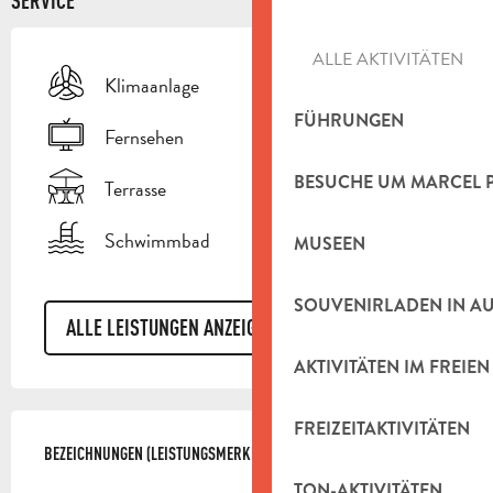
SERVICE
ALLE AKTIVITÄTEN
Klimaanlage
FÜHRUNGEN
Fernsehen
BESUCHE UM MARCEL 
Terrasse
Schwimmbad
MUSEEN
SOUVENIRLADEN IN A
ALLE LEISTUNGEN ANZEIGEN
AKTIVITÄTEN IM FREIEN
LEISTUNGENSMÖGLICHKEITEN
FREIZEITAKTIVITÄTEN
BEZEICHNUNGEN (LEISTUNGSMERKMALE)
BEZEICHNUNGEN (LEISTUNGSMERKMALE)
TON-AKTIVITÄTEN