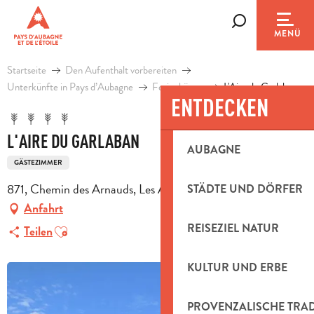
Aller
au
Suche
MENÜ
contenu
principal
Startseite
Den Aufenthalt vorbereiten
Unterkünfte in Pays d’Aubagne
Ferienhäuser
L'Aire du Garlaban
ENTDECKEN
L'AIRE DU GARLABAN
AUBAGNE
GÄSTEZIMMER
871, Chemin des Arnauds, Les ARNAUDS, 13400 Aubagne
STÄDTE UND DÖRFER
Anfahrt
Ajouter aux favoris
REISEZIEL NATUR
Teilen
KULTUR UND ERBE
PROVENZALISCHE TRA