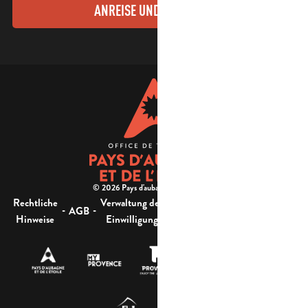
ANREISE UND KONTAKTE
© 2026 Pays d'aubagne et de l'étoile -
Rechtliche
Verwaltung der
Barrierefreiheit:
-
-
-
-
AGB
Sitemap
Hinweise
Einwilligung
nicht konform