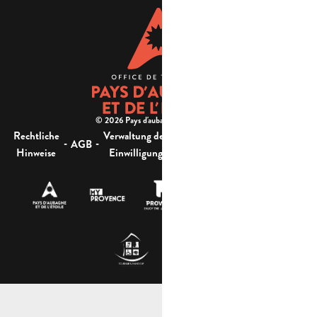
© 2026 Pays d'aubagne et de l'étoile -
Rechtliche
Verwaltung der
Barrierefreiheit:
-
-
-
-
AGB
Sitemap
Hinweise
Einwilligung
nicht konform