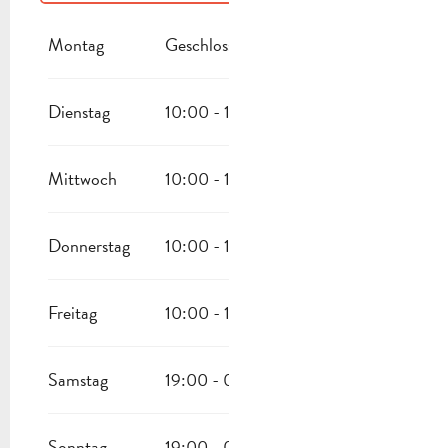
VOM
1 JANUAR 2026
BIS ZUM
30 APRIL 2026
Montag
Geschlossen
Dienstag
10:00 - 19:00
Mittwoch
10:00 - 19:00
Donnerstag
10:00 - 19:00
Freitag
10:00 - 19:00
Samstag
19:00 - 00:00
Sonntag
19:00 - 00:00