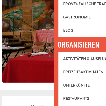
PROVENZALISCHE TRA
GASTRONOMIE
BLOG
ORGANISIEREN
AKTIVITÄTEN & AUSFLÜ
FREIZEITSAKTIVITÄTEN
UNTERKÜNFTE
ÖFFNUNGSZEITEN & KONTAKTDAT
RESTAURANTS