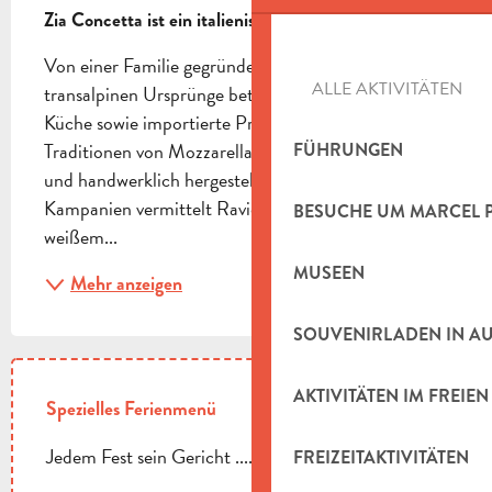
Zia Concetta ist ein italienischer Concept Store.
Von einer Familie gegründet und betrieben, die ihre 
ALLE AKTIVITÄTEN
transalpinen Ursprünge betont und durch ihre 
Küche sowie importierte Produkte die Aromen und 
Traditionen von Mozzarella Di Bufala DOP, Burrata 
FÜHRUNGEN
und handwerklich hergestellten Antipasti aus 
Kampanien vermittelt Ravioli mit schwarzem und 
BESUCHE UM MARCEL 
weißem...
MUSEEN
Mehr anzeigen
SOUVENIRLADEN IN A
AKTIVITÄTEN IM FREIEN
Spezielles Ferienmenü
Jedem Fest sein Gericht .......
FREIZEITAKTIVITÄTEN