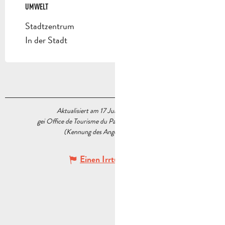
UMWELT
UMWELT
Stadtzentrum
In der Stadt
Aktualisiert am 17 Juni 2026 Um 09:45
gei Office de Tourisme du Pays d’Aubagne et de l’Étoile
(Kennung des Angebots :
5227819
)
Einen Irrtum angeben