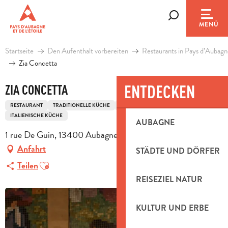
Aller
au
Suche
MENÜ
contenu
principal
Startseite
Den Aufenthalt vorbereiten
Restaurants in Pays d’Aubagn
Zia Concetta
ENTDECKEN
ZIA CONCETTA
RESTAURANT
TRADITIONELLE KÜCHE
MITTELMEERKÜCHE
ITALIENISCHE KÜCHE
AUBAGNE
1 rue De Guin, 13400 Aubagne
Anfahrt
STÄDTE UND DÖRFER
Ajouter aux favoris
Teilen
REISEZIEL NATUR
KULTUR UND ERBE