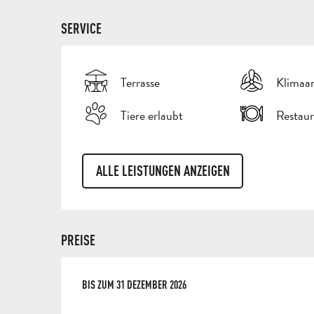
SERVICE
Terrasse
Klimaa
Tiere erlaubt
Restaur
ALLE LEISTUNGEN ANZEIGEN
PREISE
AB
BIS ZUM
2 JANUAR 2026
31 DEZEMBER 2026
BIS ZUM
31 DEZEMBER 2026