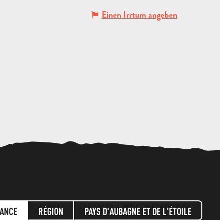
Einen Irrtum angeben
ANGEBOT
ANFORDERN
ANCE
RÉGION
PAYS D'AUBAGNE ET DE L'ÉTOILE