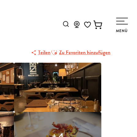
Suche
MENÜ
Voir les favoris
TARISCHE GERICHTE
Ajouter aux favoris
Teilen
Zu Favoriten hinzufügen
+ 4