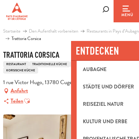
Aller
au
Suche
MENÜ
contenu
principal
Startseite
Den Aufenthalt vorbereiten
Restaurants in Pays d’Aubagn
Trattoria Corsica
ENTDECKEN
TRATTORIA CORSICA
RESTAURANT
TRADITIONELLE KÜCHE
TRADITIONELLE FRANZÖSISCHE KÜCHE
AUBAGNE
KORSISCHE KÜCHE
1 rue Victor Hugo, 13780 Cuges-les-Pins
STÄDTE UND DÖRFER
Anfahrt
Ajouter aux favoris
Teilen
REISEZIEL NATUR
KULTUR UND ERBE
PROVENZALISCHE TRA