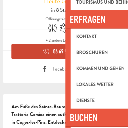
Heute Geöffnet
TOURISMUS UND BEH
in 8 Stunden
ERFRAGEN
Öffnungszeiten ansehen
Toiletten
Tiere erlaubt
Restaurant
KONTAKT
+ 2 andere Leistung(en)
06 69 99 66
▒▒
BROSCHÜREN
Facebook Seite
KOMMEN UND GEHEN
LOKALES WETTER
BESCHREIBUNG
DIENSTE
Am Fuße des Sainte-Baume-Massivs bietet die 
Trattoria Corsica einen authentischen Zwischenstopp 
BUCHEN
in Cuges-les-Pins. Entdecken Sie das Beste Korsikas 