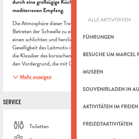
durch eine großzügige Küche und einen 
mediterranen Empfang.
ALLE AKTIVITÄTEN
Die Atmosphäre dieser Trattoria lädt bereits beim 
Betreten der Schwelle zu einer Reise ein und bietet 
FÜHRUNGEN
einen schlichten und herzlichen Rahmen, in dem 
Geselligkeit das Leitmotiv ist. Die Speisekarte stellt 
BESUCHE UM MARCEL 
die Klassiker des korsischen kulinarischen Erbes in 
den Vordergrund, die mit Qualitätsprodukten...
MUSEEN
Mehr anzeigen
SOUVENIRLADEN IN A
SERVICE
AKTIVITÄTEN IM FREIEN
FREIZEITAKTIVITÄTEN
Toiletten