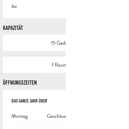
Bar
KAPAZITÄT
15 Gedeck(e)
1 Raum/Saal
ÖFFNUNGSZEITEN
DAS GANZE JAHR ÜBER
DAS GANZE JAHR ÜBER
Montag
Geschlossen