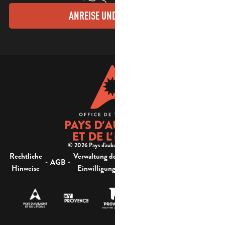
ANREISE UND KONTAKTE
© 2026 Pays d'aubagne et de l'étoile -
Rechtliche
Verwaltung der
Barrierefreiheit:
-
-
-
-
AGB
Sitemap
Hinweise
Einwilligung
nicht konform