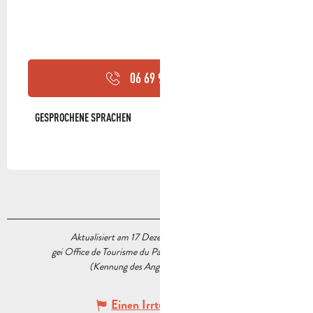
06 69 99 66
▒▒
GESPROCHENE SPRACHEN
GESPROCHENE SPRACHEN
Aktualisiert am 17 Dezember 2025 Um 11:27
gei Office de Tourisme du Pays d’Aubagne et de l’Étoile
(Kennung des Angebots :
7115436
)
Einen Irrtum angeben