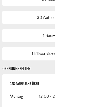
30 Auf der Terrasse
1 Raum/Saal
1 Klimatisierte(r) Raum(e)
ÖFFNUNGSZEITEN
DAS GANZE JAHR ÜBER
DAS GANZE JAHR ÜBER
Montag
12:00 - 22:00