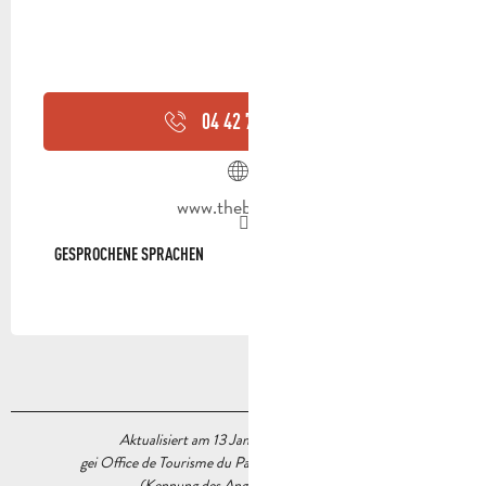
04 42 73 92
▒▒
www.thebadass.fr
GESPROCHENE SPRACHEN
GESPROCHENE SPRACHEN
Aktualisiert am 13 Januar 2026 Um 17:10
gei Office de Tourisme du Pays d’Aubagne et de l’Étoile
(Kennung des Angebots :
7381971
)