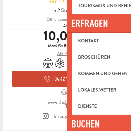
Heute Geöffnet
TOURISMUS UND BEH
in 2 Stunden
Öffnungszeiten ansehen
ERFRAGEN
Ab
10,00 €
KONTAKT
Menü für Erwachsene
Alle Preise
BROSCHÜREN
Terrasse
Klimaanlage
Parkplatz
Tiere erlaubt
KOMMEN UND GEHEN
04 42 73 92
▒▒
LOKALES WETTER
www.thebadass.fr
DIENSTE
Instagram Seite
BUCHEN