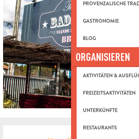
PROVENZALISCHE TRA
GASTRONOMIE
BLOG
ORGANISIEREN
AKTIVITÄTEN & AUSFLÜ
FREIZEITSAKTIVITÄTEN
UNTERKÜNFTE
ÖFFNUNGSZEITEN & KONTAKTDAT
RESTAURANTS