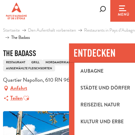
Aller
au
Suche
MENÜ
contenu
principal
Startseite
Den Aufenthalt vorbereiten
Restaurants in Pays d’Aubagn
The Badass
ENTDECKEN
THE BADASS
RESTAURANT
GRILL
NORDAMERIKANISCH KÜCHE
AUSGEWÄHLTE FLEISCHSORTEN
AUBAGNE
Quartier Napollon, 610 RN 96, 13400 Aubagne
Anfahrt
STÄDTE UND DÖRFER
Ajouter aux favoris
Teilen
REISEZIEL NATUR
KULTUR UND ERBE