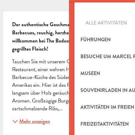
BESCHREIBUNG
ALLE AKTIVITÄTEN
Der authentische Geschmack des amerikanischen 
Barbecues, rauchig, herzhaft und großzügig - 
FÜHRUNGEN
willkommen bei The Badass, dem Paradies für 
gegrilltes Fleisch!
BESUCHE UM MARCEL 
Tauchen Sie mit unserem Grill- & Rotisserie-
Restaurant, einer wahren Hommage an die 
MUSEEN
Barbecue-Küche des Südens der USA, in das Herz 
Amerikas ein. Hier ist das Fleisch die Königin: 
SOUVENIRLADEN IN A
langsam über Holz geräuchert, saftig und voller 
Aromen. Großzügige Burger, leckere Hot Dogs, 
AKTIVITÄTEN IM FREIEN
zartschmelzende Ribs,...
Mehr anzeigen
FREIZEITAKTIVITÄTEN