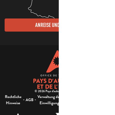
ANREISE UND KONTAKTE
© 2026 Pays d'aubagne et de l'étoile -
Rechtliche
Verwaltung der
Barrierefreiheit:
-
-
-
-
AGB
Sitemap
Hinweise
Einwilligung
nicht konform