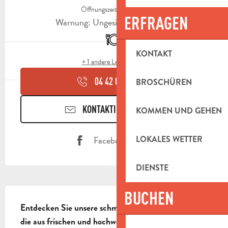
Öffnungszeiten ansehen
ERFRAGEN
Warnung: Ungesicherte Stunden
Restaurant
KONTAKT
+ 1 andere Leistung(en)
04 42 01 11
▒▒
BROSCHÜREN
KONTAKTIEREN SIE UNS
KOMMEN UND GEHEN
Facebook Seite
LOKALES WETTER
DIENSTE
BESCHREIBUNG
BUCHEN
Entdecken Sie unsere schmackhaften Hamburger, 
die aus frischen und hochwertigen Zutaten 