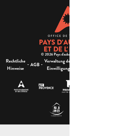
© 2026 Pays d'aubagne et de l'étoile -
Rechtliche
Verwaltung der
Barrierefreiheit:
-
-
-
-
AGB
Sitemap
Hinweise
Einwilligung
nicht konform