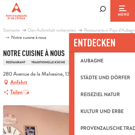
Aller
au
Suche
MENÜ
contenu
principal
Startseite
Den Aufenthalt vorbereiten
Restaurants in Pays d’Aubagn
Notre cuisine à nous
ENTDECKEN
NOTRE CUISINE À NOUS
AUBAGNE
RESTAURANT
TRADITIONELLE KÜCHE
SALATBAR
280 Avenue de la Malvesine, 13720 La Bouilladisse
STÄDTE UND DÖRFER
Anfahrt
Ajouter aux favoris
Teilen
REISEZIEL NATUR
KULTUR UND ERBE
PROVENZALISCHE TRA