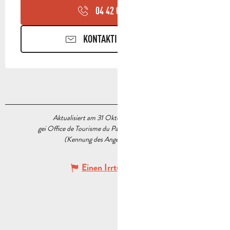
04 42 01 11
▒▒
KONTAKTIEREN SIE UNS
Aktualisiert am 31 Oktober 2025 Um 15:39
gei Office de Tourisme du Pays d’Aubagne et de l’Étoile
(Kennung des Angebots :
5513990
)
Einen Irrtum angeben