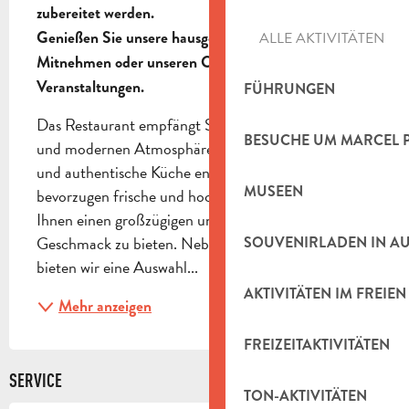
zubereitet werden.

Genießen Sie unsere hausgemachte Küche zum 
ALLE AKTIVITÄTEN
Mitnehmen oder unseren Catering-Service für Ihre 
Veranstaltungen.
FÜHRUNGEN
Das Restaurant empfängt Sie in einer freundlichen 
BESUCHE UM MARCEL 
und modernen Atmosphäre, in der Sie eine leckere 
und authentische Küche entdecken können. Wir 
MUSEEN
bevorzugen frische und hochwertige Zutaten, um 
Ihnen einen großzügigen und ausgewogenen 
Geschmack zu bieten. Neben unseren Burgern 
SOUVENIRLADEN IN A
bieten wir eine Auswahl...
AKTIVITÄTEN IM FREIEN
Mehr anzeigen
FREIZEITAKTIVITÄTEN
SERVICE
TON-AKTIVITÄTEN