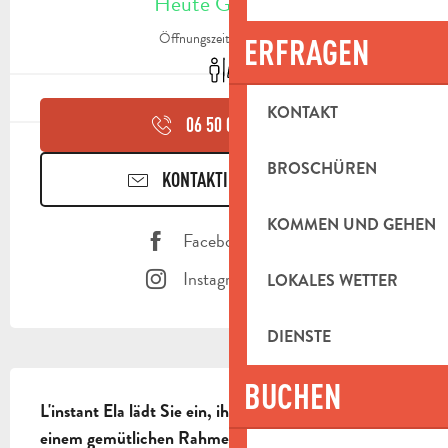
Heute Geöffnet
Öffnungszeiten ansehen
ERFRAGEN
Toiletten
KONTAKT
06 50 07 24
▒▒
BROSCHÜREN
KONTAKTIEREN SIE UNS
KOMMEN UND GEHEN
Facebook Seite
Instagram Seite
LOKALES WETTER
DIENSTE
BESCHREIBUNG
BUCHEN
L'instant Ela lädt Sie ein, ihre Tapas und Gerichte in 
einem gemütlichen Rahmen zu entdecken.