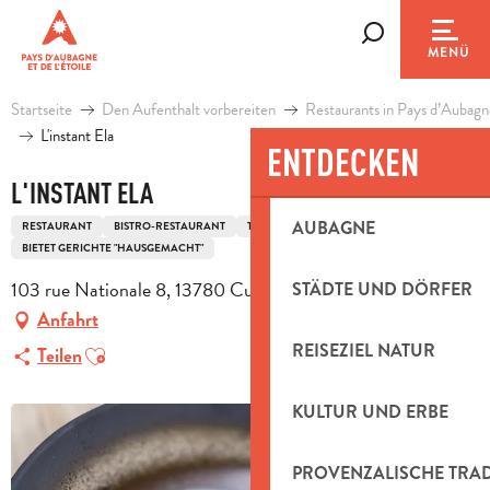
Aller
au
Suche
MENÜ
contenu
principal
Startseite
Den Aufenthalt vorbereiten
Restaurants in Pays d’Aubagn
L'instant Ela
ENTDECKEN
L'INSTANT ELA
AUBAGNE
RESTAURANT
BISTRO-RESTAURANT
TRADITIONELLE FRANZÖSISCHE KÜCHE
BIETET GERICHTE "HAUSGEMACHT"
103 rue Nationale 8, 13780 Cuges-les-Pins
STÄDTE UND DÖRFER
Anfahrt
Ajouter aux favoris
REISEZIEL NATUR
Teilen
KULTUR UND ERBE
PROVENZALISCHE TRA