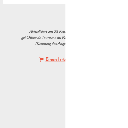
Aktualisiert am 25 Februar 2026 Um 09:36
gei Office de Tourisme du Pays d’Aubagne et de l’Étoile
(Kennung des Angebots :
6974000
)
Einen Irrtum angeben