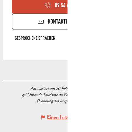
09 54 63 82
▒▒
KONTAKTIEREN SIE UNS
GESPROCHENE SPRACHEN
GESPROCHENE SPRACHEN
Aktualisiert am 20 Februar 2026 Um 15:53
gei Office de Tourisme du Pays d’Aubagne et de l’Étoile
(Kennung des Angebots :
7364994
)
Einen Irrtum angeben