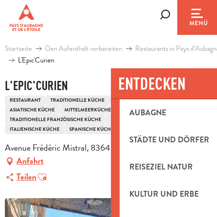
Aller
au
Suche
MENÜ
contenu
principal
Startseite
Den Aufenthalt vorbereiten
Restaurants in Pays d’Aubagn
L'Epic'Curien
ENTDECKEN
L'EPIC'CURIEN
RESTAURANT
TRADITIONELLE KÜCHE
TANZENDES RESTAURANT
ASIATISCHE KÜCHE
MITTELMEERKÜCHE
AUBAGNE
TRADITIONELLE FRANZÖSISCHE KÜCHE
ORIENTALISCHE KÜCHE
ITALIENISCHE KÜCHE
SPANISCHE KÜCHE
BIETET GERICHTE "HAUSGEMACHT"
STÄDTE UND DÖRFER
Avenue Frédéric Mistral, 83640 Saint-Zacharie
Anfahrt
REISEZIEL NATUR
Ajouter aux favoris
Teilen
KULTUR UND ERBE