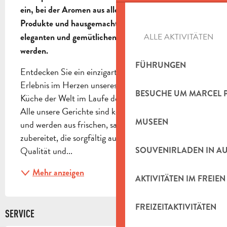
ein, bei der Aromen aus aller Welt, saisonale 
Produkte und hausgemachte Spezialitäten in einem 
eleganten und gemütlichen Ambiente kombiniert 
ALLE AKTIVITÄTEN
werden.
FÜHRUNGEN
Entdecken Sie ein einzigartiges kulinarisches 
Erlebnis im Herzen unseres Restaurants, wo die 
BESUCHE UM MARCEL 
Küche der Welt im Laufe der Jahreszeiten variiert. 
Alle unsere Gerichte sind komplett hausgemacht 
MUSEEN
und werden aus frischen, saisonalen Produkten 
zubereitet, die sorgfältig ausgewählt wurden, um 
Qualität und...
SOUVENIRLADEN IN A
Mehr anzeigen
AKTIVITÄTEN IM FREIEN
FREIZEITAKTIVITÄTEN
SERVICE