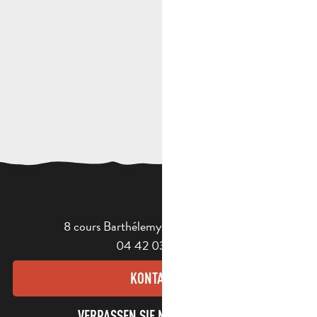
8 cours Barthélemy - 13400 Aubagne
04 42 03 49 98
KONTAKT
VERPASSEN SIE NICHT UNSEREN