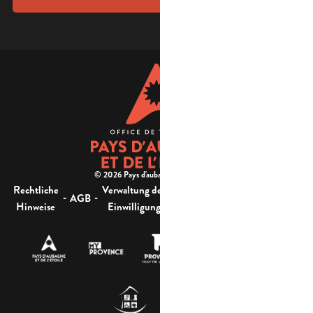
© 2026 Pays d'aubagne et de l'étoile -
Rechtliche
Verwaltung der
Barrierefreiheit:
-
-
-
-
AGB
Sitemap
Hinweise
Einwilligung
nicht konform