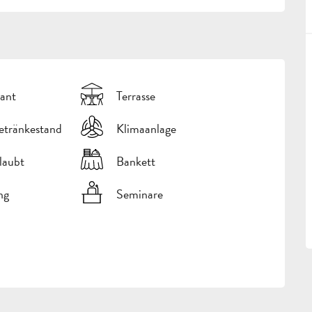
ant
Terrasse
etränkestand
Klimaanlage
rlaubt
Bankett
ng
Seminare