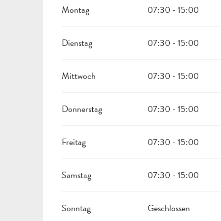
VOM
16 AUGUST 2026
BIS ZUM
24 DEZEMBER 2026
Montag
07:30 - 15:00
VOM
26 DEZEMBER 2026
BIS ZUM
30 DEZEMBER 2026
Dienstag
07:30 - 15:00
Mittwoch
07:30 - 15:00
Donnerstag
07:30 - 15:00
Freitag
07:30 - 15:00
Samstag
07:30 - 15:00
Sonntag
Geschlossen