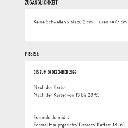
ZUGÄNGLICHKEIT
Keine Schwellen > bis zu 2 cm
Türen >=77 cm 
PREISE
AB
BIS ZUM
2 JANUAR 2026
30 DEZEMBER 2026
BIS ZUM
30 DEZEMBER 2026
Nach der Karte
Nach der Karte: von 13 bis 28 €.
Formule du midi :
Formel Hauptgericht/ Dessert/ Kaffee: 18,5€.