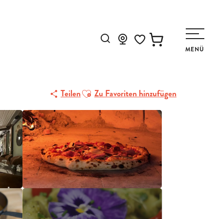
Suche
MENÜ
Voir les favoris
TISCHE KÜCHE
BIETET GERICHTE "HAUSGEMACHT"
Ajouter aux favoris
Teilen
Zu Favoriten hinzufügen