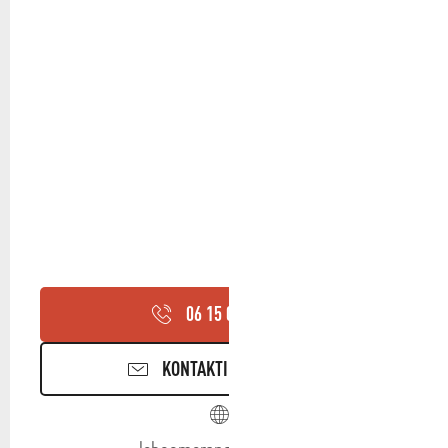
06 15 09 52
▒▒
KONTAKTIEREN SIE UNS
leboomerang.eatbu.com