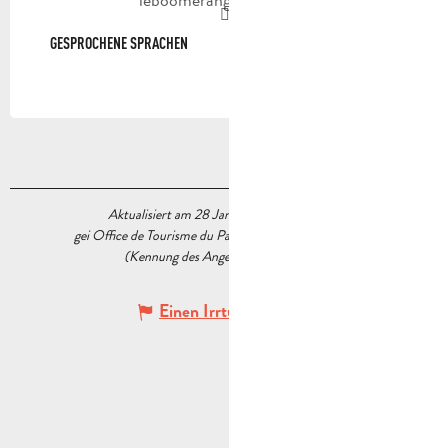
GESPROCHENE SPRACHEN
GESPROCHENE SPRACHEN
Aktualisiert am 28 Januar 2026 Um 12:24
gei Office de Tourisme du Pays d’Aubagne et de l’Étoile
(Kennung des Angebots :
7088446
)
Einen Irrtum angeben