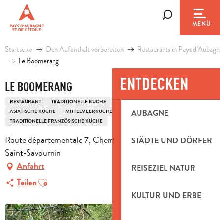
Aller
au
Suche
MENÜ
contenu
principal
Startseite
Den Aufenthalt vorbereiten
Restaurants in Pays d’Aubagn
Le Boomerang
ENTDECKEN
LE BOOMERANG
RESTAURANT
TRADITIONELLE KÜCHE
AFRIKANISCHE KÜCHE
ASIATISCHE KÜCHE
MITTELMEERKÜCHE
AUBAGNE
TRADITIONELLE FRANZÖSISCHE KÜCHE
Route départementale 7, Chemin du Puits Germain, 13119
STÄDTE UND DÖRFER
Saint-Savournin
Anfahrt
REISEZIEL NATUR
Ajouter aux favoris
Teilen
KULTUR UND ERBE