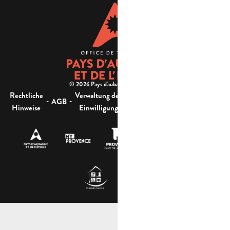
© 2026 Pays d'aubagne et de l'étoile -
Rechtliche
Verwaltung der
Barrierefreiheit:
-
-
-
-
AGB
Sitemap
Hinweise
Einwilligung
nicht konform