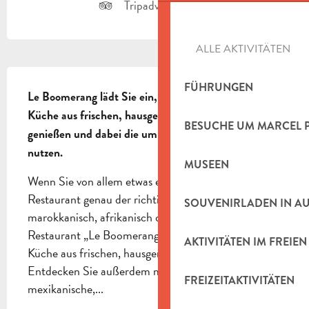
Tripadvisor Seite
ALLE AKTIVITÄTEN
BESCHREIBUNG
FÜHRUNGEN
Le Boomerang lädt Sie ein, seine internationale 
Küche aus frischen, hausgemachten Produkten zu 
BESUCHE UM MARCEL 
genießen und dabei die umliegenden Grünflächen zu 
nutzen.
MUSEEN
Wenn Sie von allem etwas essen möchten, ist dieses 
Restaurant genau der richtige Ort… Asiatisch, 
SOUVENIRLADEN IN A
marokkanisch, afrikanisch oder französisch – das 
Restaurant „Le Boomerang“ bietet internationale 
AKTIVITÄTEN IM FREIEN
Küche aus frischen, hausgemachten Produkten. 
Entdecken Sie außerdem mediterrane, 
FREIZEITAKTIVITÄTEN
mexikanische,...