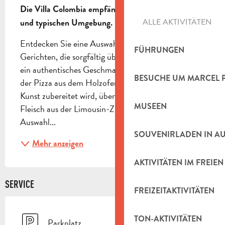
Die Villa Colombia empfängt Sie in einer eleganten 
ALLE AKTIVITÄTEN
und typischen Umgebung.
Entdecken Sie eine Auswahl an symbolträchtigen 
FÜHRUNGEN
Gerichten, die sorgfältig überarbeitet wurden und 
ein authentisches Geschmackserlebnis bieten. Von 
BESUCHE UM MARCEL 
der Pizza aus dem Holzofen, die nach italienischer 
Kunst zubereitet wird, über außergewöhnliches 
MUSEEN
Fleisch aus der Limousin-Zucht bis hin zu einer 
Auswahl...
SOUVENIRLADEN IN A
Mehr anzeigen
AKTIVITÄTEN IM FREIEN
SERVICE
FREIZEITAKTIVITÄTEN
TON-AKTIVITÄTEN
Parkplatz