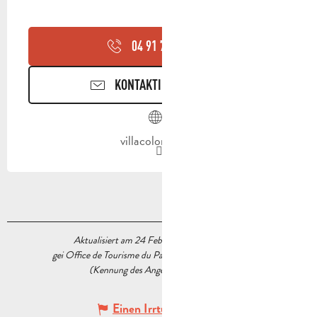
04 91 75 91
▒▒
KONTAKTIEREN SIE UNS
villacolombia.fr
Aktualisiert am 24 Februar 2026 Um 17:47
gei Office de Tourisme du Pays d’Aubagne et de l’Étoile
(Kennung des Angebots :
5225622
)
Einen Irrtum angeben