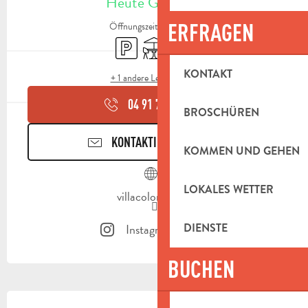
Heute Geöffnet
ERFRAGEN
Öffnungszeiten ansehen
Parkplatz
Terrasse
Toiletten
KONTAKT
+ 1 andere Leistung(en)
04 91 75 91
▒▒
BROSCHÜREN
KONTAKTIEREN SIE UNS
KOMMEN UND GEHEN
LOKALES WETTER
villacolombia.fr
Instagram Seite
DIENSTE
BUCHEN
BESCHREIBUNG