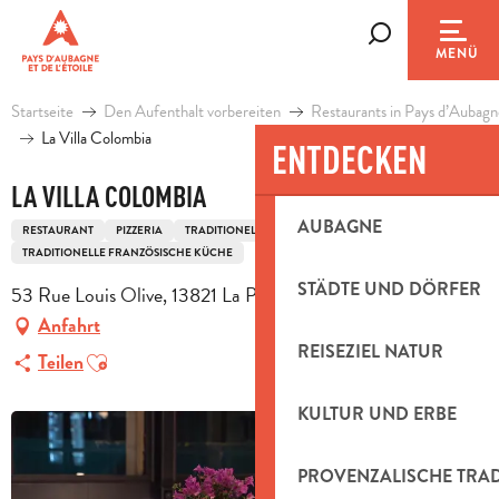
Aller
au
Suche
MENÜ
contenu
principal
Startseite
Den Aufenthalt vorbereiten
Restaurants in Pays d’Aubagn
La Villa Colombia
ENTDECKEN
LA VILLA COLOMBIA
AUBAGNE
RESTAURANT
PIZZERIA
TRADITIONELLE KÜCHE
TRADITIONELLE FRANZÖSISCHE KÜCHE
STÄDTE UND DÖRFER
53 Rue Louis Olive, 13821 La Penne-sur-Huveaune
Anfahrt
REISEZIEL NATUR
Ajouter aux favoris
Teilen
KULTUR UND ERBE
PROVENZALISCHE TRA