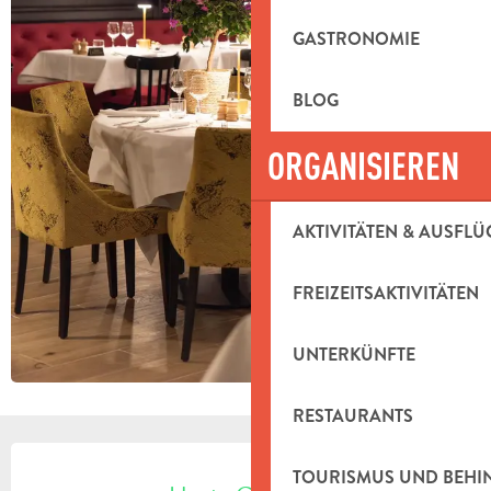
GASTRONOMIE
BLOG
ORGANISIEREN
AKTIVITÄTEN & AUSFLÜ
FREIZEITSAKTIVITÄTEN
UNTERKÜNFTE
RESTAURANTS
ÖFFNUNGSZEITEN & KONTAKTDAT
TOURISMUS UND BEH