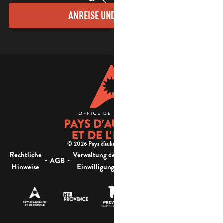
ANREISE UND KONTAKTE
© 2026 Pays d'aubagne et de l'étoile -
Rechtliche
Verwaltung der
Barrierefreiheit:
-
-
-
-
AGB
Sitemap
Hinweise
Einwilligung
nicht konform