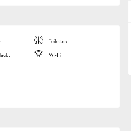
e
Toiletten
rlaubt
Wi-Fi