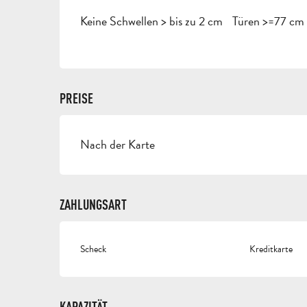
Keine Schwellen > bis zu 2 cm
Türen >=77 cm 
PREISE
Nach der Karte
PREISE 2026
ZAHLUNGSART
Scheck
Kreditkarte
KAPAZITÄT