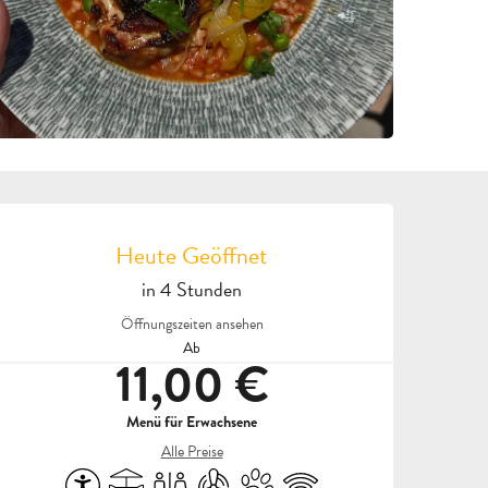
ÖFFNUNGSZEITEN & KON
Heute Geöffnet
in 4 Stunden
Öffnungszeiten ansehen
Ab
11,00 €
Menü für Erwachsene
Alle Preise
Zugänglichkeit
Terrasse
Toiletten
Klimaanlage
Tiere erlaubt
Wi-Fi