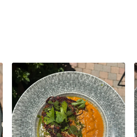
ERFRAGEN
s d’Aubagne
La Table Gourmande
BUCHEN
GRUPPEN
CHE
FACHLEUTE
DE