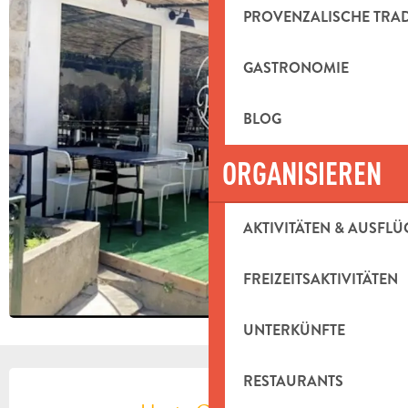
PROVENZALISCHE TRA
GASTRONOMIE
BLOG
ORGANISIEREN
AKTIVITÄTEN & AUSFLÜ
FREIZEITSAKTIVITÄTEN
UNTERKÜNFTE
ÖFFNUNGSZEITEN & KONTAKTDAT
RESTAURANTS