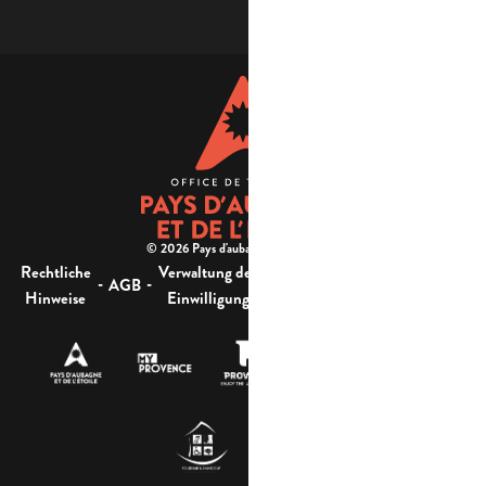
© 2026 Pays d'aubagne et de l'étoile -
Rechtliche
Verwaltung der
Barrierefreiheit:
-
-
-
-
AGB
Sitemap
Hinweise
Einwilligung
nicht konform