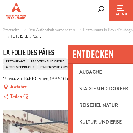
Aller
au
Suche
MENÜ
contenu
principal
Startseite
Den Aufenthalt vorbereiten
Restaurants in Pays d’Aubagn
La Folie des Pâtes
LA FOLIE DES PÂTES
ENTDECKEN
RESTAURANT
TRADITIONELLE KÜCHE
AUSLÄNDISCHE SPEZIALITÄTEN
MITTELMEERKÜCHE
ITALIENISCHE KÜCHE
AUBAGNE
19 rue du Petit Cours, 13360 Roquevaire
Anfahrt
STÄDTE UND DÖRFER
Ajouter aux favoris
Teilen
REISEZIEL NATUR
KULTUR UND ERBE