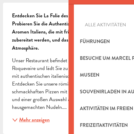
BESCHREIBUNG
Entdecken Sie La Folie des Pâtes in Roquevaire. 
Probieren Sie die Authentizität und die exquisiten 
ALLE AKTIVITÄTEN
Aromen Italiens, die mit frischen, lokalen Produkten 
zubereitet werden, und das alles in einer einladenden 
FÜHRUNGEN
Atmosphäre.
BESUCHE UM MARCEL 
Unser Restaurant befindet sich im Herzen von 
Roquevaire und lädt Sie zu einer kulinarischen Reise 
MUSEEN
mit authentischen italienischen Aromen ein. 
Entdecken Sie unsere römischen Spezialitäten mit 
schmackhaften Pizzen mit dünnem, knusprigem Teig 
SOUVENIRLADEN IN A
und einer großen Auswahl an frischen, 
hausgemachten Nudeln....
AKTIVITÄTEN IM FREIEN
Mehr anzeigen
FREIZEITAKTIVITÄTEN