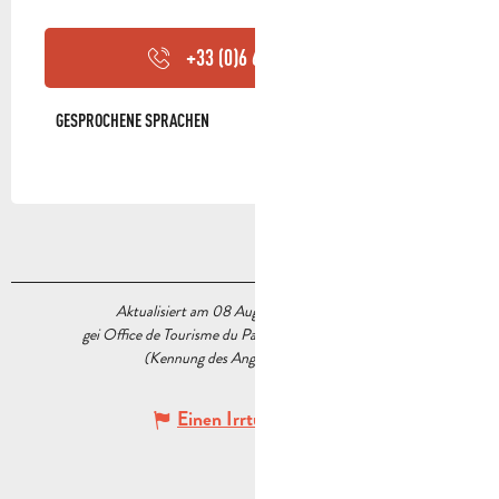
+33 (0)6 66 02 01
▒▒
GESPROCHENE SPRACHEN
GESPROCHENE SPRACHEN
Aktualisiert am 08 August 2026 Um 10:50
gei Office de Tourisme du Pays d’Aubagne et de l’Étoile
(Kennung des Angebots :
7486111
)
Einen Irrtum angeben