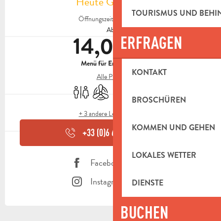
Heute Geöffnet
TOURISMUS UND BEH
Öffnungszeiten ansehen
Ab
14,00 €
ERFRAGEN
Menü für Erwachsene
KONTAKT
Alle Preise
Toiletten
Klimaanlage
Tiere erlaubt
Restaurant
BROSCHÜREN
+ 3 andere Leistung(en)
KOMMEN UND GEHEN
+33 (0)6 66 02 01
▒▒
LOKALES WETTER
Facebook Seite
Instagram Seite
DIENSTE
BUCHEN