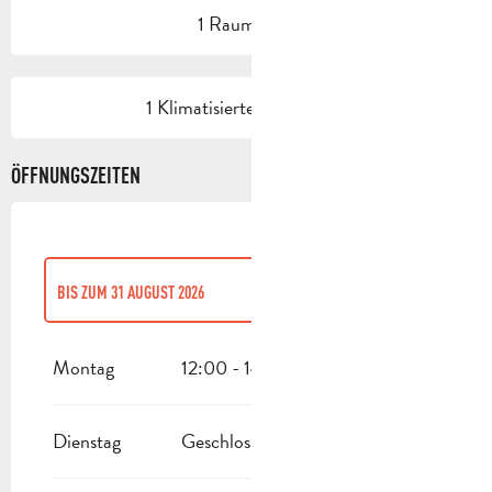
1 Raum/Saal
1 Klimatisierte(r) Raum(e)
ÖFFNUNGSZEITEN
BIS ZUM
31 AUGUST 2026
VOM
1 JANUAR 2026
BIS ZUM
30 JUNI 2026
Montag
12:00 - 14:30
VOM
1 SEPTEMBER 2026
BIS ZUM
30 JUNI 2027
Dienstag
Geschlossen