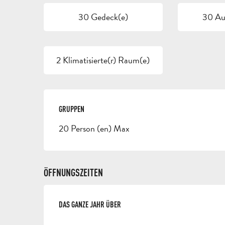
30 Gedeck(e)
30 Auf
2 Klimatisierte(r) Raum(e)
GRUPPEN
GRUPPEN
20 Person (en) Max
ÖFFNUNGSZEITEN
DAS GANZE JAHR ÜBER
DAS GANZE JAHR ÜBER